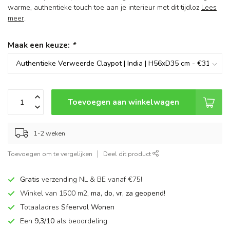
warme, authentieke touch toe aan je interieur met dit tijdloz
Lees
meer
.
Maak een keuze:
*
Toevoegen aan winkelwagen
1-2 weken
Toevoegen om te vergelijken
Deel dit product
Gratis
verzending NL & BE vanaf €75!
Winkel van 1500 m2,
ma, do, vr, za geopend!
Totaaladres
Sfeervol Wonen
Een
9,3/10
als beoordeling