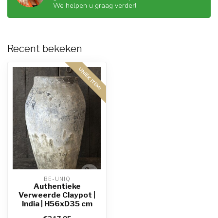
We helpen u graag verder!
Recent bekeken
UNIEK ITEM!
BE-UNIQ
Authentieke
Verweerde Claypot |
India | H56xD35 cm