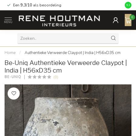
Een
9,3/10
als beoordeling
9.3
0
MENU
Home
/
Authentieke Verweerde Claypot | India | H56xD35 cm
Be-Uniq Authentieke Verweerde Claypot |
India | H56xD35 cm
(0)
BE-UNIQ