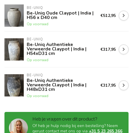
BE-UNIQ
Be-Uniq Oude Claypot | India |
€512,95
H56 x D40 cm
Op voorraad
BE-UNIQ
Be-Uniq Authentieke
Verweerde Claypot | India |
€317,95
H54xD31 cm
Op voorraad
BE-UNIQ
Be-Uniq Authentieke
Verweerde Claypot | India |
€317,95
H48xD31 cm
Op voorraad
Heb je vragen over dit product?
Of heb je hulp nodig bij een bestelling? Neem
gerust contact met ons op via
+31 5 23 265 366
.