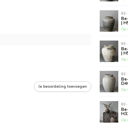
BE-
Be-
| H
Op 
BE-
Be-
| H
Op 
BE-
Be-
D4
Je beoordeling toevoegen
Op 
BE-
Be-
H3
Op 