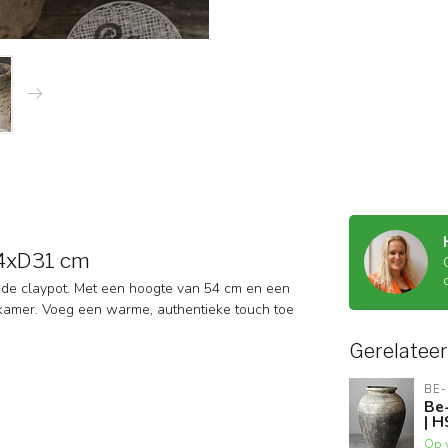
54xD31 cm
 oude claypot. Met een hoogte van 54 cm en een
 kamer. Voeg een warme, authentieke touch toe
Gerelatee
BE-
Be-
| H
Op 