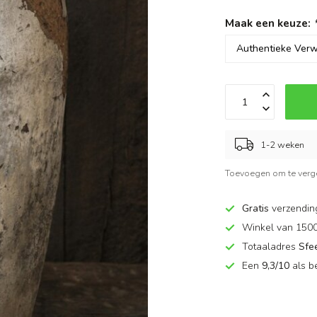
Maak een keuze:
1-2 weken
Toevoegen om te verge
Gratis
verzendin
Winkel van 150
Totaaladres
Sfe
Een
9,3/10
als b