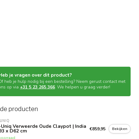
Heb je vragen over dit product?
Of heb je hulp nodig bij een bestelling? Neem gerust contact met
ons op via
+31 5 23 265 366
. We helpen u graag verder!
rde producten
UNIQ
Uniq Verweerde Oude Claypot | India
€859,95
Bekijken
93 x D62 cm
voorraad