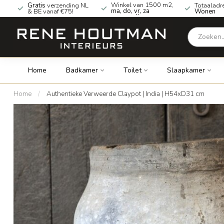
Winkel van 1500 m2,
Gratis
verzending NL
Totaaladr
ma, do, vr, za
& BE vanaf €75!
Wonen
geopend!
Home
Badkamer
Toilet
Slaapkamer
Home
/
Authentieke Verweerde Claypot | India | H54xD31 cm