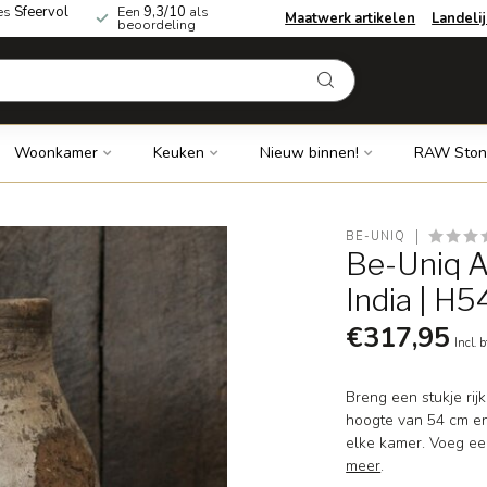
es
Sfeervol
Een
9,3/10
als
Maatwerk artikelen
Landeli
beoordeling
Woonkamer
Keuken
Nieuw binnen!
RAW Ston
BE-UNIQ
Be-Uniq A
India | H
€317,95
Incl. 
Breng een stukje rij
hoogte van 54 cm en
elke kamer. Voeg een
meer
.