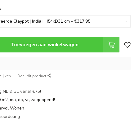
*
Toevoegen aan winkelwagen
lijken
Deel dit product
g NL & BE vanaf €75!
0 m2,
ma, do, vr, za geopend!
ervol Wonen
eoordeling