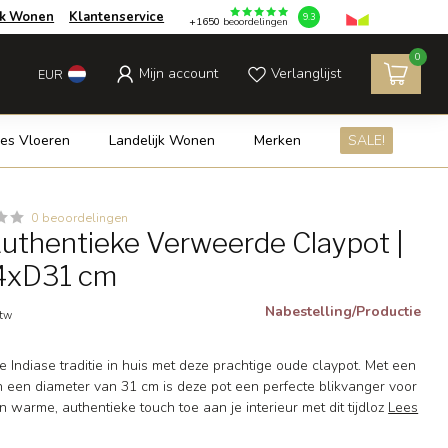
jk Wonen
Klantenservice
9.3
+1650
beoordelingen
0
Mijn account
Verlanglijst
EUR
es Vloeren
Landelijk Wonen
Merken
SALE!
0 beoordelingen
uthentieke Verweerde Claypot |
54xD31 cm
Nabestelling/Productie
btw
ke Indiase traditie in huis met deze prachtige oude claypot. Met een
 een diameter van 31 cm is deze pot een perfecte blikvanger voor
 warme, authentieke touch toe aan je interieur met dit tijdloz
Lees