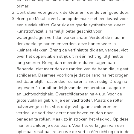
primer.
Controleer voor gebruik de kleur en roer de verf goed door.
Breng de Metallic verf aan op de muur met een
kwast
voor
een rustiek effect. Gebruik een goede synthetische kwast,
kunststofvezel is namelijk beter geschikt voor
watergedragen verf dan varkenshaar. Verdeel de muur in
denkbeeldige banen en verdeel deze banen weer in
kleinere vlakken. Breng de verf niet te dik aan, verdeel vlot
over het oppervlak en strijk uit in één richting. Blijf niet te
lang smeren. Breng dan meerdere dunne lagen aan.
Behandel niet meer dan de randen van de baan die je gaat
schilderen. Daarmee voorkom je dat de rand na het drogen
zichtbaar blijft. Tussendoor schuren is niet nodig. Droog na
ongeveer 1 uur afhandelijk van de temperatuur, laagdikte
en luchtvochtigheid. Overschilderbaar na 4 uur. Voor de
grote vlakken gebruik je een
vachtroller
. Plaats de roller
halverwege in het vlak dat je wilt gaan schilderen en
verdeel de verf door eerst naar boven en dan naar
beneden te rollen. Maak zo in stroken het vlak vol. Op deze
manier schilder je elke baan. Voor het verkrijgen van een
optimaal resultaat, rollen we de verf in één richting na in de