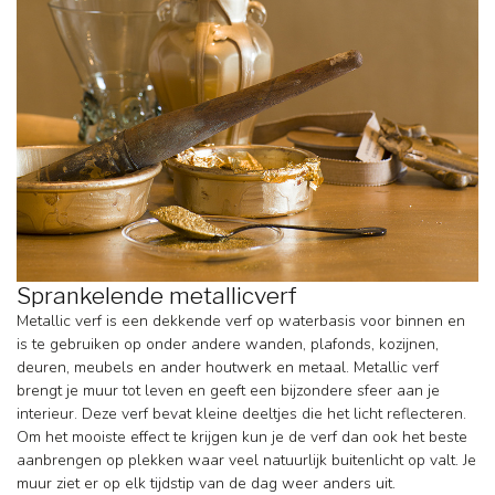
Sprankelende metallicverf
Metallic verf is een dekkende verf op waterbasis voor binnen en
is te gebruiken op onder andere wanden, plafonds, kozijnen,
deuren, meubels en ander houtwerk en metaal. Metallic verf
brengt je muur tot leven en geeft een bijzondere sfeer aan je
interieur. Deze verf bevat kleine deeltjes die het licht reflecteren.
Om het mooiste effect te krijgen kun je de verf dan ook het beste
aanbrengen op plekken waar veel natuurlijk buitenlicht op valt. Je
muur ziet er op elk tijdstip van de dag weer anders uit.