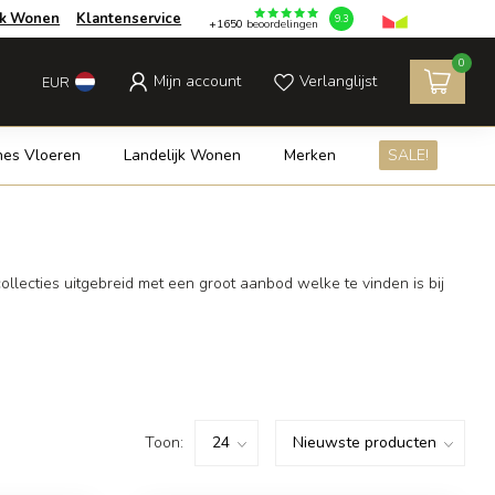
jk Wonen
Klantenservice
9.3
+1650
beoordelingen
0
Mijn account
Verlanglijst
EUR
es Vloeren
Landelijk Wonen
Merken
SALE!
llecties uitgebreid met een groot aanbod welke te vinden is bij
Toon: