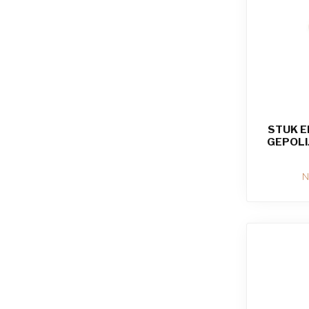
STUK E
GEPOLIJ
N