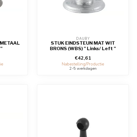
DAUBY
 METAAL
STUK EINDSTEUN MAT WIT
t"
BRONS (WBS) " Links/ Left "
€42,61
ie
Nabestelling/Productie
2-5 werkdagen