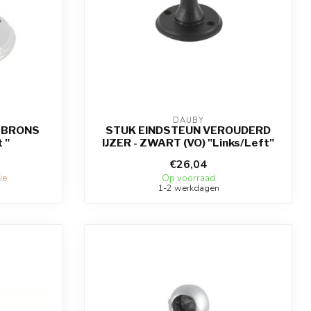
DAUBY
 BRONS
STUK EINDSTEUN VEROUDERD
 "
IJZER - ZWART (VO) "Links/Left"
€26,04
ie
Op voorraad
1-2 werkdagen