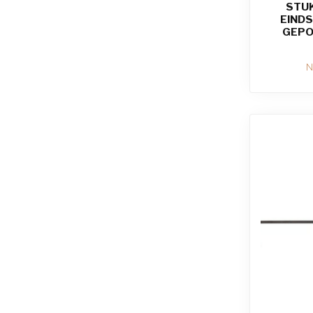
STUK
EIND
GEPO
N