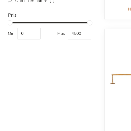
Oud eiken naturel
(1)
N
Prijs
Min
Max