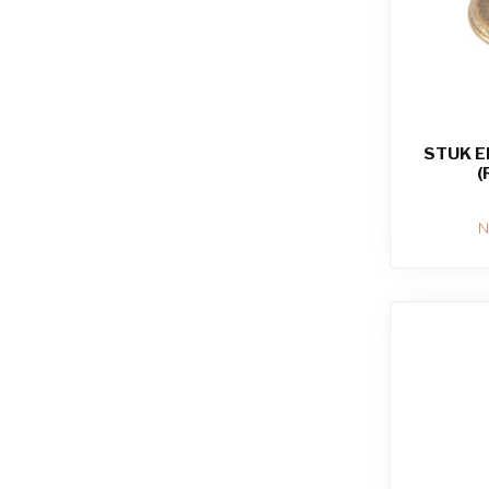
STUK E
(
N