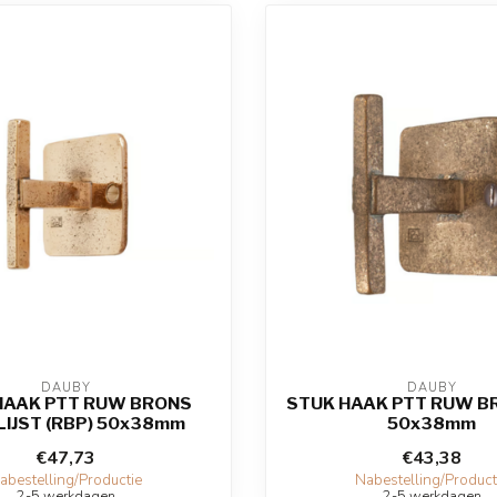
DAUBY
DAUBY
HAAK PTT RUW BRONS
STUK HAAK PTT RUW BR
IJST (RBP) 50x38mm
50x38mm
€47,73
€43,38
abestelling/Productie
Nabestelling/Product
2-5 werkdagen
2-5 werkdagen