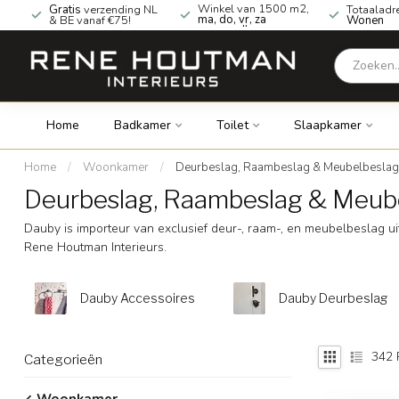
Winkel van 1500 m2,
Gratis
verzending NL
Totaaladr
ma, do, vr, za
& BE vanaf €75!
Wonen
geopend!
Home
Badkamer
Toilet
Slaapkamer
Home
/
Woonkamer
/
Deurbeslag, Raambeslag & Meubelbeslag
Deurbeslag, Raambeslag & Meub
Dauby is importeur van exclusief deur-, raam-, en meubelbeslag ui
Rene Houtman Interieurs.
Dauby Accessoires
Dauby Deurbeslag
342
Categorieën
Woonkamer