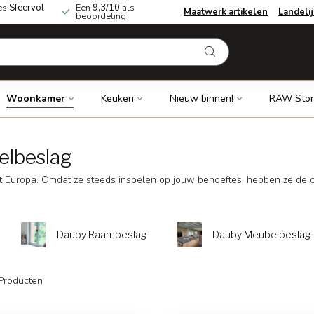
es
Sfeervol
Een
9,3/10
als
Maatwerk artikelen
Landeli
beoordeling
Woonkamer
Keuken
Nieuw binnen!
RAW Ston
elbeslag
t Europa. Omdat ze steeds inspelen op jouw behoeftes, hebben ze de co
Dauby Raambeslag
Dauby Meubelbeslag
Producten