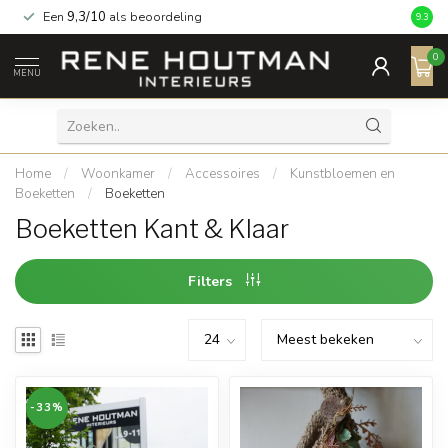
Een
9,3/10
als beoordeling
9.3
0
MENU
Home
/
Woonkamer
/
Accessoires
/
Kunstbloemen en
Boeketten
/
Boeketten
Boeketten Kant & Klaar
Filters
-33%