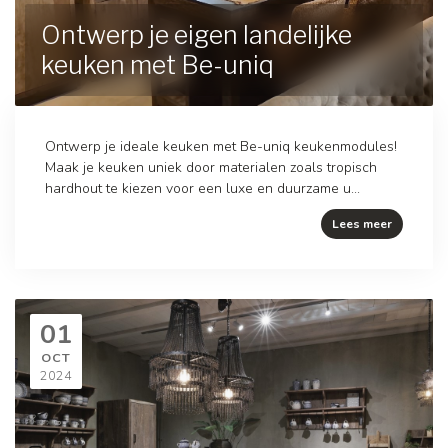
Ontwerp je eigen landelijke
keuken met Be-uniq
Ontwerp je ideale keuken met Be-uniq keukenmodules!
Maak je keuken uniek door materialen zoals tropisch
hardhout te kiezen voor een luxe en duurzame u...
Lees meer
01
OCT
2024