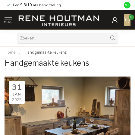
Een
9,3/10
als beoordeling
9.3
0
MENU
Home
/
Handgemaakte keukens
Handgemaakte keukens
31
JAN
2025