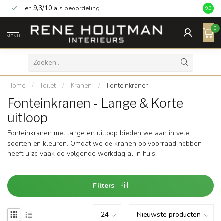
Een
9,3/10
als beoordeling
9.3
0
MENU
Home
/
Toilet
/
Kranen
/
Fonteinkranen
Fonteinkranen - Lange & Korte
uitloop
Fonteinkranen met lange en uitloop bieden we aan in vele
soorten en kleuren. Omdat we de kranen op voorraad hebben
heeft u ze vaak de volgende werkdag al in huis.
Filters