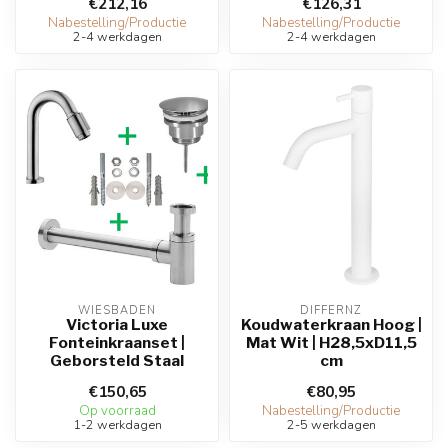
€212,16
€126,31
Nabestelling/Productie
Nabestelling/Productie
2-4 werkdagen
2-4 werkdagen
WIESBADEN
DIFFERNZ
Victoria Luxe
Koudwaterkraan Hoog |
Fonteinkraanset |
Mat Wit | H28,5xD11,5
Geborsteld Staal
cm
€150,65
€80,95
Op voorraad
Nabestelling/Productie
1-2 werkdagen
2-5 werkdagen