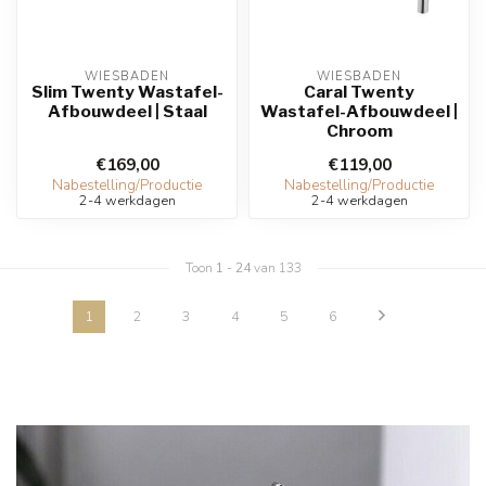
WIESBADEN
WIESBADEN
Slim Twenty Wastafel-
Caral Twenty
Afbouwdeel | Staal
Wastafel-Afbouwdeel |
Chroom
€169,00
€119,00
Nabestelling/Productie
Nabestelling/Productie
2-4 werkdagen
2-4 werkdagen
Toon
1
-
24
van 133
1
2
3
4
5
6