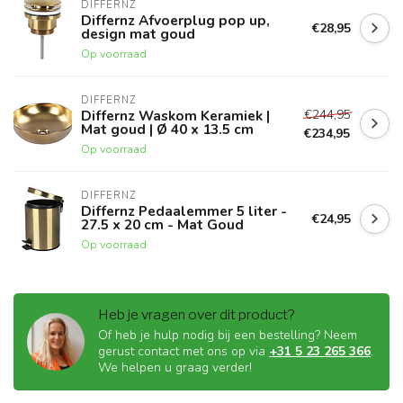
DIFFERNZ
Differnz Afvoerplug pop up,
€28,95
design mat goud
Op voorraad
DIFFERNZ
€244,95
Differnz Waskom Keramiek |
Mat goud | Ø 40 x 13.5 cm
€234,95
Op voorraad
DIFFERNZ
Differnz Pedaalemmer 5 liter -
€24,95
27.5 x 20 cm - Mat Goud
Op voorraad
Heb je vragen over dit product?
Of heb je hulp nodig bij een bestelling? Neem
gerust contact met ons op via
+31 5 23 265 366
.
We helpen u graag verder!