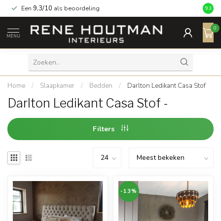
Een
9,3/10
als beoordeling
9.3
0
MENU
Home
/
Slaapkamer
/
Bedden
/
Darlton Ledikant Casa Stof
Darlton Ledikant Casa Stof -
Filters
-13%