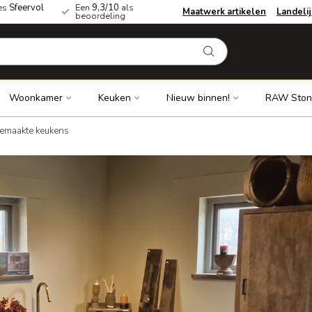
es
Sfeervol
Een
9,3/10
als
Maatwerk artikelen
Landeli
beoordeling
Woonkamer
Keuken
Nieuw binnen!
RAW Ston
emaakte keukens