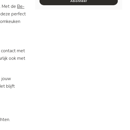
Abonneer
q. Met de
Be-
 deze perfect
droomkeuken
 contact met
rlijk ook met
n jouw
t blijft
hten.