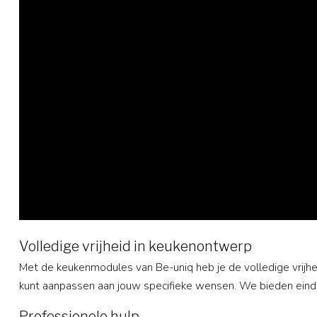
Volledige vrijheid in keukenontwerp
Met de keukenmodules van Be-uniq heb je de volledige vrijhe
kunt aanpassen aan jouw specifieke wensen. We bieden eind
Professionele hulp