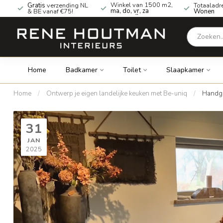
Winkel van 1500 m2,
Gratis
verzending NL
Totaaladr
ma, do, vr, za
& BE vanaf €75!
Wonen
geopend!
Home
Badkamer
Toilet
Slaapkamer
Home
/
Ontwerp je eigen landelijke keuken met Be-uniq
/
Handg
31
JAN
2025