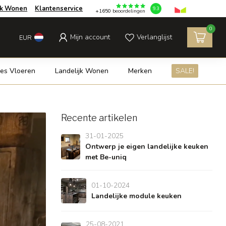
jk Wonen
Klantenservice
9.3
+1650
beoordelingen
0
Mijn account
Verlanglijst
EUR
es Vloeren
Landelijk Wonen
Merken
SALE!
Recente artikelen
31-01-2025
Ontwerp je eigen landelijke keuken
met Be-uniq
01-10-2024
Landelijke module keuken
25-08-2021