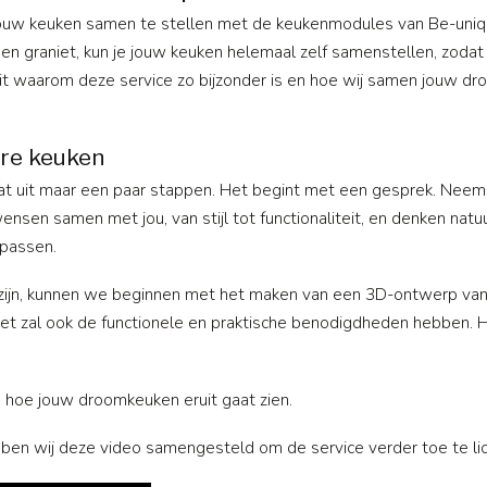
 jouw keuken samen te stellen met de keukenmodules van Be-uni
en graniet, kun je jouw keuken helemaal zelf samenstellen, zodat
 we uit waarom deze service zo bijzonder is en hoe wij samen jouw 
re keuken
at uit maar een paar stappen. Het begint met een gesprek. Neem
en samen met jou, van stijl tot functionaliteit, en denken natuu
 passen.
ld zijn, kunnen we beginnen met het maken van een 3D-ontwerp va
 het zal ook de functionele en praktische benodigdheden hebben. He
 hoe jouw droomkeuken eruit gaat zien.
bben wij deze video samengesteld om de service verder toe te lic