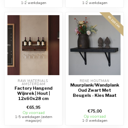
1-2 werkdagen
1-2 werkdagen
60-200 CM!
RAW MATERIALS 
RENE HOUTMAN
AMSTERDAM
Muurplank/Wandplank
Factory Hangend
Oud Zwart Met
Wijnrek | Hout |
Beugels - Kies Maat
12x60x28 cm
€65,95
€75,00
Op voorraad
Op voorraad
1-5 werkdagen (extern
magazijn)
1-3 werkdagen