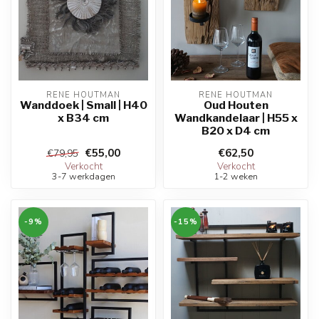
RENE HOUTMAN
RENE HOUTMAN
Wanddoek | Small | H40
Oud Houten
x B34 cm
Wandkandelaar | H55 x
B20 x D4 cm
€55,00
€62,50
€79,95
Verkocht
Verkocht
3-7 werkdagen
1-2 weken
-9%
-15%