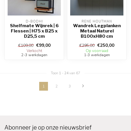
D-BODHI
RENE HOUTMAN
Shelfmate Wijnrek | 6
Wandrek Legplanken
Flessen | H75 x B25 x
Metaal Naturel
D25,5 cm
B100xH80 cm
€99,00
€250,00
€109,00
€295,00
Verkocht
Op voorraad
2-3 werkdagen
1-3 werkdagen
Toon
1
-
24
van 67
1
2
3
Abonneer je op onze nieuwsbrief