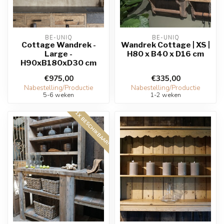
BE-UNIQ
BE-UNIQ
Cottage Wandrek -
Wandrek Cottage | XS |
Large -
H80 x B40 x D16 cm
H90xB180xD30 cm
€975,00
€335,00
Nabestelling/Productie
Nabestelling/Productie
5-6 weken
1-2 weken
1X BESCHIKBAAR!