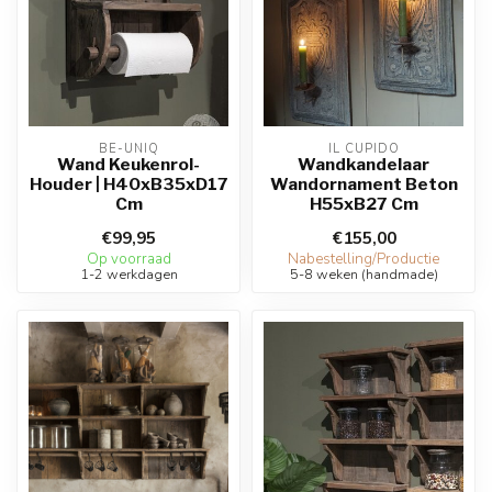
BE-UNIQ
IL CUPIDO
Wand Keukenrol-
Wandkandelaar
Houder | H40xB35xD17
Wandornament Beton
Cm
H55xB27 Cm
€99,95
€155,00
Op voorraad
Nabestelling/Productie
1-2 werkdagen
5-8 weken (handmade)