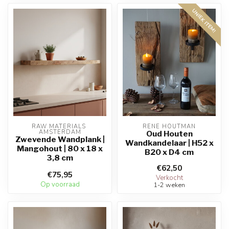
UNIEK ITEM!
RAW MATERIALS 
RENE HOUTMAN
AMSTERDAM
Oud Houten
Zwevende Wandplank |
Wandkandelaar | H52 x
Mangohout | 80 x 18 x
B20 x D4 cm
3,8 cm
€62,50
€75,95
Verkocht
Op voorraad
1-2 weken