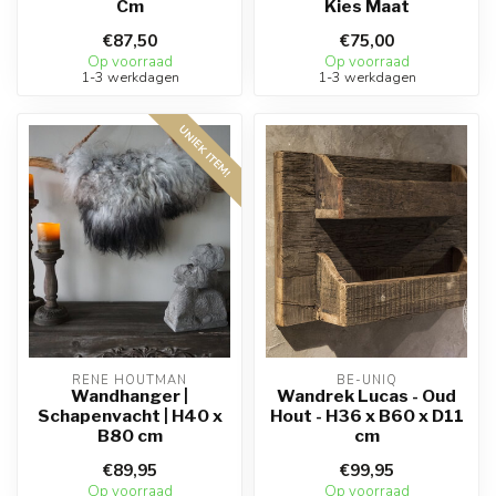
Cm
Kies Maat
€87,50
€75,00
Op voorraad
Op voorraad
1-3 werkdagen
1-3 werkdagen
UNIEK ITEM!
RENE HOUTMAN
BE-UNIQ
Wandhanger |
Wandrek Lucas - Oud
Schapenvacht | H40 x
Hout - H36 x B60 x D11
B80 cm
cm
€89,95
€99,95
Op voorraad
Op voorraad