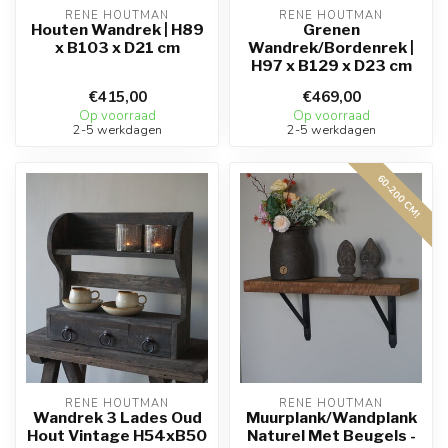
RENE HOUTMAN
RENE HOUTMAN
Houten Wandrek | H89
Grenen
x B103 x D21 cm
Wandrek/Bordenrek |
H97 x B129 x D23 cm
€415,00
€469,00
Op voorraad
Op voorraad
2-5 werkdagen
2-5 werkdagen
60-200 CM!
RENE HOUTMAN
RENE HOUTMAN
Wandrek 3 Lades Oud
Muurplank/Wandplank
Hout Vintage H54xB50
Naturel Met Beugels -