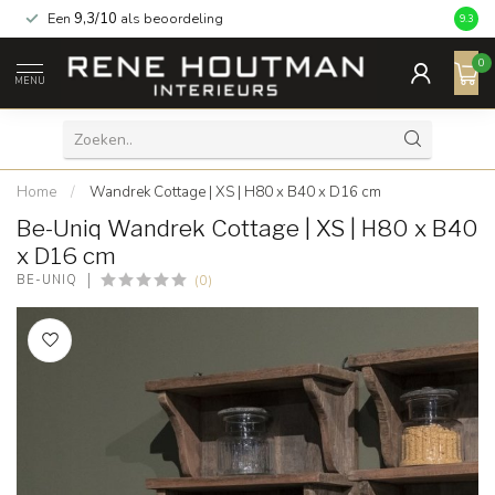
Een
9,3/10
als beoordeling
9.3
0
MENU
Home
/
Wandrek Cottage | XS | H80 x B40 x D16 cm
Be-Uniq Wandrek Cottage | XS | H80 x B40
x D16 cm
(0)
BE-UNIQ