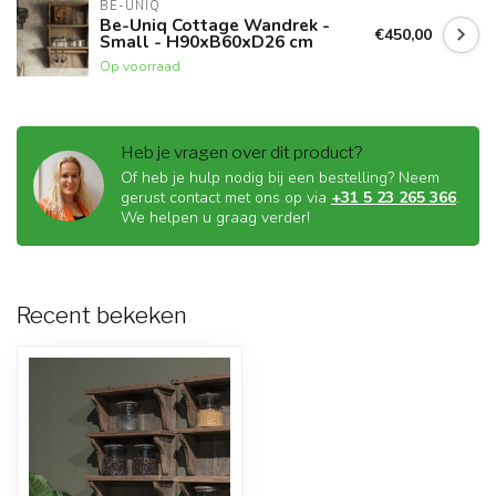
BE-UNIQ
Be-Uniq Cottage Wandrek -
€450,00
Small - H90xB60xD26 cm
Op voorraad
Heb je vragen over dit product?
Of heb je hulp nodig bij een bestelling? Neem
gerust contact met ons op via
+31 5 23 265 366
.
We helpen u graag verder!
Recent bekeken