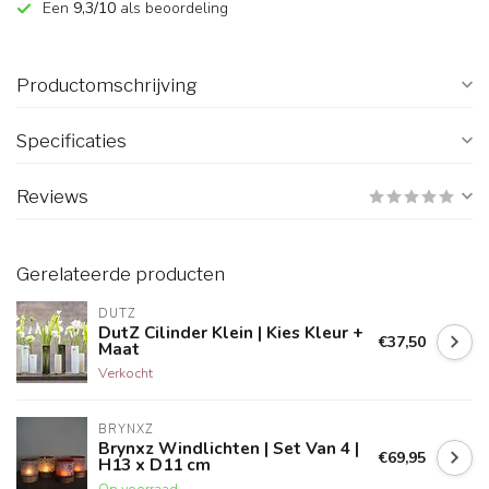
Een
9,3/10
als beoordeling
Productomschrijving
Specificaties
Reviews
Gerelateerde producten
DUTZ
DutZ Cilinder Klein | Kies Kleur +
€37,50
Maat
Verkocht
BRYNXZ
Brynxz Windlichten | Set Van 4 |
€69,95
H13 x D11 cm
Op voorraad