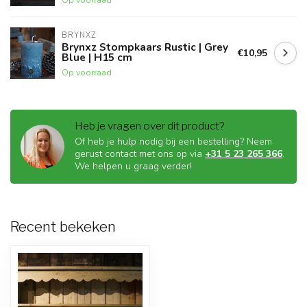
BRYNXZ
Brynxz Stompkaars Rustic | Grey
€10,95
Blue | H15 cm
Op voorraad
Heb je vragen over dit product?
Of heb je hulp nodig bij een bestelling? Neem
gerust contact met ons op via
+31 5 23 265 366
.
We helpen u graag verder!
Recent bekeken