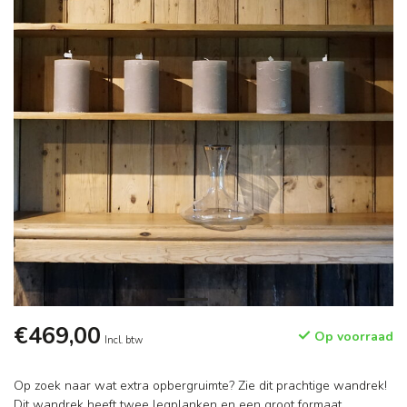
€469,00
Op voorraad
Incl. btw
Op zoek naar wat extra opbergruimte? Zie dit prachtige wandrek!
Dit wandrek heeft twee legplanken en een groot formaat,