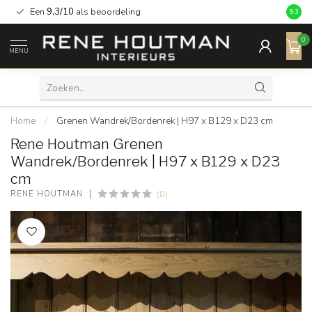
Een
9,3/10
als beoordeling
9.3
0
MENU
Home
/
Grenen Wandrek/Bordenrek | H97 x B129 x D23 cm
Rene Houtman Grenen
Wandrek/Bordenrek | H97 x B129 x D23
cm
(0)
RENE HOUTMAN