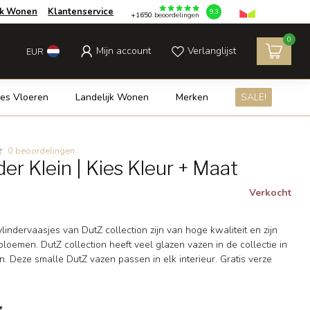
jk Wonen
Klantenservice
9.3
+1650
beoordelingen
0
Mijn account
Verlanglijst
EUR
es Vloeren
Landelijk Wonen
Merken
SALE!
0 beoordelingen
der Klein | Kies Kleur + Maat
Verkocht
ndervaasjes van DutZ collection zijn van hoge kwaliteit en zijn
bloemen. DutZ collection heeft veel glazen vazen in de collectie in
n. Deze smalle DutZ vazen passen in elk interieur. Gratis verze
*