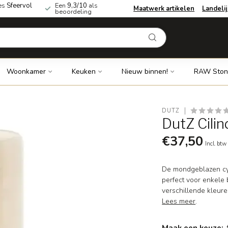
es
Sfeervol
Een
9,3/10
als
Maatwerk artikelen
Landeli
beoordeling
Woonkamer
Keuken
Nieuw binnen!
RAW Ston
DUTZ
DutZ Cilin
€37,50
Incl. btw
De mondgeblazen cyli
perfect voor enkele 
verschillende kleure
Lees meer
.
Maak een keuze: