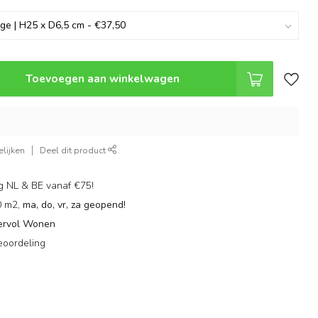
Toevoegen aan winkelwagen
lijken
Deel dit product
g NL & BE vanaf €75!
0 m2,
ma, do, vr, za geopend!
ervol Wonen
eoordeling