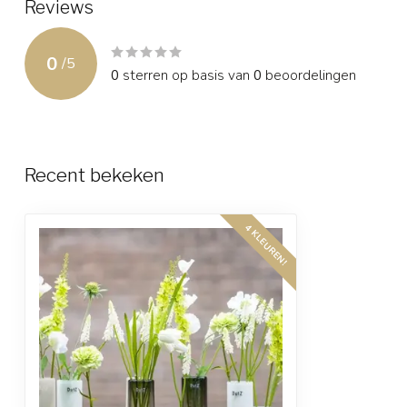
Reviews
0
/
5
0
sterren op basis van
0
beoordelingen
Recent bekeken
4 KLEUREN!