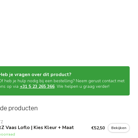
Heb je vragen over dit product?
Of heb je hulp nodig bij een bestelling? Neem gerust contact met
ons op via
+31 5 23 265 366
. We helpen u graag verder!
rde producten
TZ
Z Vaas Loflo | Kies Kleur + Maat
€52,50
Bekijken
voorraad