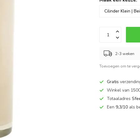
2-3 weken
Toevoegen om te verge
Gratis
verzendin
Winkel van 150
Totaaladres
Sfe
Een
9,3/10
als b