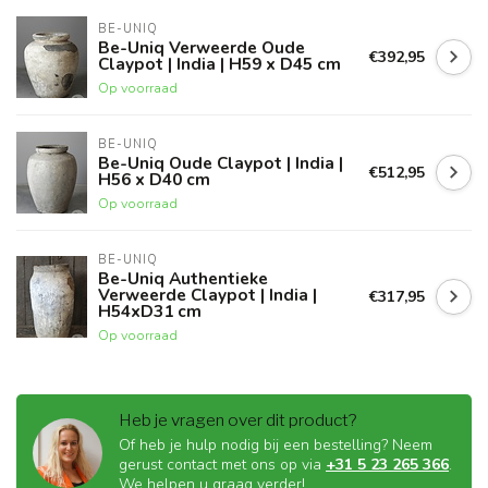
BE-UNIQ
Be-Uniq Verweerde Oude
€392,95
Claypot | India | H59 x D45 cm
Op voorraad
BE-UNIQ
Be-Uniq Oude Claypot | India |
€512,95
H56 x D40 cm
Op voorraad
BE-UNIQ
Be-Uniq Authentieke
Verweerde Claypot | India |
€317,95
H54xD31 cm
Op voorraad
Heb je vragen over dit product?
Of heb je hulp nodig bij een bestelling? Neem
gerust contact met ons op via
+31 5 23 265 366
.
We helpen u graag verder!