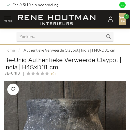
Een
9,3/10
als beoordeling
9.3
0
MENU
Home
/
Authentieke Verweerde Claypot | India | H48xD31 cm
Be-Uniq Authentieke Verweerde Claypot |
India | H48xD31 cm
(0)
BE-UNIQ