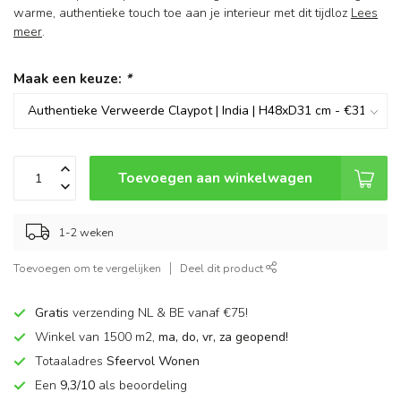
warme, authentieke touch toe aan je interieur met dit tijdloz
Lees
meer
.
Maak een keuze:
*
Toevoegen aan winkelwagen
1-2 weken
Toevoegen om te vergelijken
Deel dit product
Gratis
verzending NL & BE vanaf €75!
Winkel van 1500 m2,
ma, do, vr, za geopend!
Totaaladres
Sfeervol Wonen
Een
9,3/10
als beoordeling