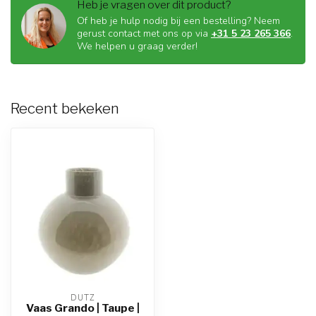
Heb je vragen over dit product?
Of heb je hulp nodig bij een bestelling? Neem
gerust contact met ons op via
+31 5 23 265 366
.
We helpen u graag verder!
Recent bekeken
DUTZ
Vaas Grando | Taupe |