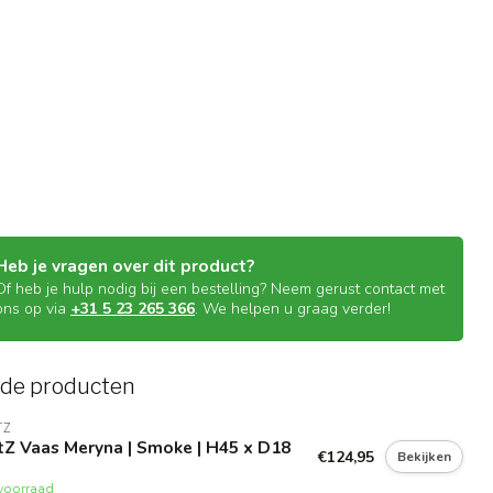
Heb je vragen over dit product?
Of heb je hulp nodig bij een bestelling? Neem gerust contact met
ons op via
+31 5 23 265 366
. We helpen u graag verder!
rde producten
TZ
Z Vaas Meryna | Smoke | H45 x D18
€124,95
Bekijken
voorraad