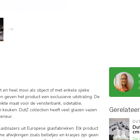
 en heel mooi als object of met enkele sjieke
n geven het product een exclusieve uitstraling. De
hikte maat voor de vensterbank, sidetable,
Gerelatee
 keuken. DutZ collection heeft veel glazen vazen
erieur.
DU
Dut
lasblazers uit Europese glasfabrieken. Elk product
cm
ne afwijkingen zoals belletjes en krasjes zijn geen
Op 