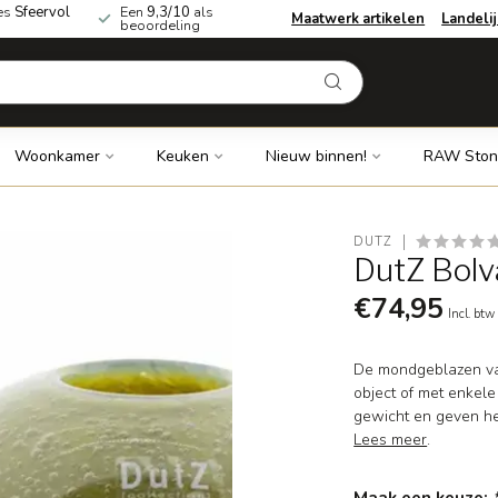
es
Sfeervol
Een
9,3/10
als
Maatwerk artikelen
Landeli
beoordeling
Woonkamer
Keuken
Nieuw binnen!
RAW Ston
DUTZ
DutZ Bolva
€74,95
Incl. btw
De mondgeblazen vaz
object of met enkele
gewicht en geven het
Lees meer
.
Maak een keuze: