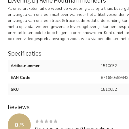
Levering bij Rene Houtman Interieurs
Al onze artikelen uit de webshop worden gratis bij u thuis bezorgd
ontvangt u van ons een mail over wanneer het artikel verzonden 
ontvangt u van ons een track & trace code zodat u de zending ku
met u op zodat we een gewenste leverdag/levertijd kunnen besprek
onze artikelen ook te bezichtigen in onze showroom. Kunt u niet la
ook een videogesprek aanvragen zodat we u via beeldbellen het p
Specificaties
Artikelnummer
1510052
EAN Code
871680599843
SKU
1510052
Reviews
0
/
5
0
sterren op basis van
0
beoordelingen