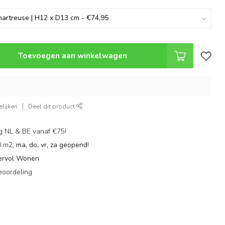
Toevoegen aan winkelwagen
lijken
Deel dit product
g NL & BE vanaf €75!
0 m2,
ma, do, vr, za geopend!
ervol Wonen
eoordeling