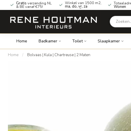
Winkel van 1500 m2,
Gratis
verzending NL
Totaaladr
ma, do, vr, za
& BE vanaf €75!
Wonen
geopend!
Home
Badkamer
Toilet
Slaapkamer
Home
/
Bolvaas | Kula | Chartreuse | 2 Maten