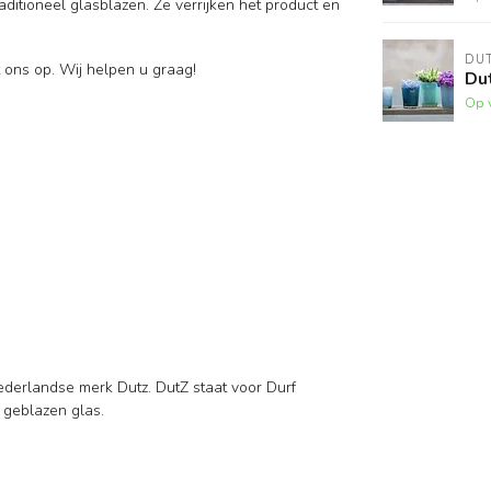
ditioneel glasblazen. Ze verrijken het product en
DU
 ons op. Wij helpen u graag!
Dut
Op 
ederlandse merk Dutz. DutZ staat voor Durf
d geblazen glas.