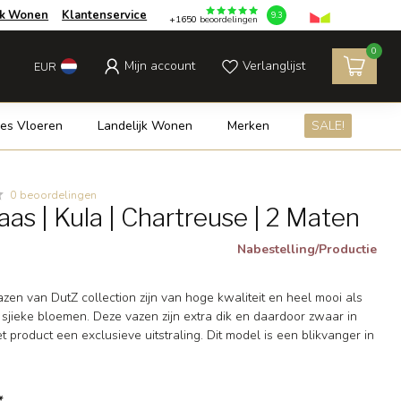
jk Wonen
Klantenservice
9.3
+1650
beoordelingen
0
Mijn account
Verlanglijst
EUR
es Vloeren
Landelijk Wonen
Merken
SALE!
0 beoordelingen
as | Kula | Chartreuse | 2 Maten
Nabestelling/Productie
en van DutZ collection zijn van hoge kwaliteit en heel mooi als
 sjieke bloemen. Deze vazen zijn extra dik en daardoor zwaar in
 product een exclusieve uitstraling. Dit model is een blikvanger in
*