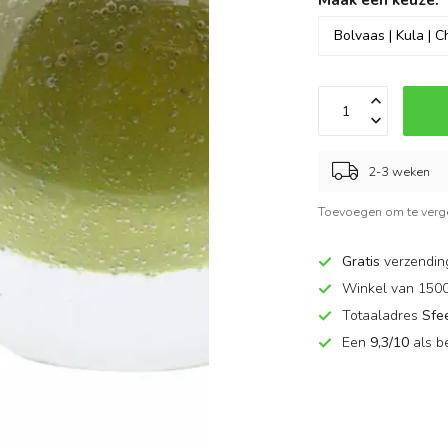
2-3 weken
Toevoegen om te verge
Gratis
verzendin
Winkel van 150
Totaaladres
Sfe
Een
9,3/10
als b