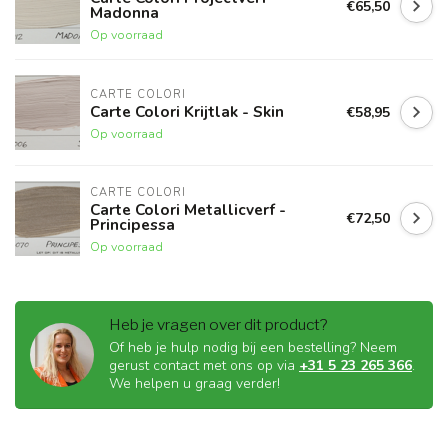
€65,50
Madonna
Op voorraad
CARTE COLORI
Carte Colori Krijtlak - Skin
€58,95
Op voorraad
CARTE COLORI
Carte Colori Metallicverf -
€72,50
Principessa
Op voorraad
Heb je vragen over dit product?
Of heb je hulp nodig bij een bestelling? Neem
gerust contact met ons op via
+31 5 23 265 366
.
We helpen u graag verder!