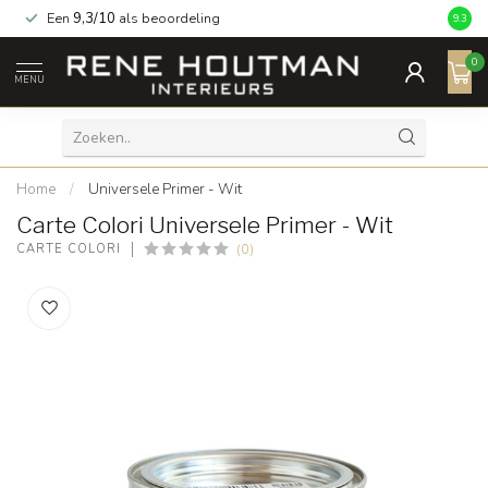
Een
9,3/10
als beoordeling
9.3
0
MENU
Home
/
Universele Primer - Wit
Carte Colori Universele Primer - Wit
(0)
CARTE COLORI