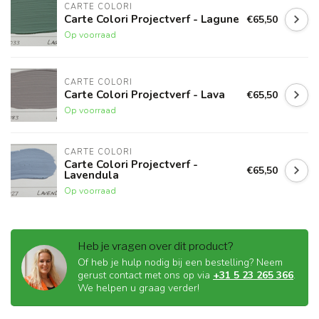
CARTE COLORI
Carte Colori Projectverf - Lagune
€65,50
Op voorraad
CARTE COLORI
Carte Colori Projectverf - Lava
€65,50
Op voorraad
CARTE COLORI
Carte Colori Projectverf -
€65,50
Lavendula
Op voorraad
Heb je vragen over dit product?
Of heb je hulp nodig bij een bestelling? Neem
gerust contact met ons op via
+31 5 23 265 366
.
We helpen u graag verder!