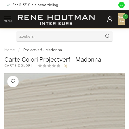
Een
9,3/10
als beoordeling
9.3
0
MENU
Home
/
Projectverf - Madonna
Carte Colori Projectverf - Madonna
(0)
CARTE COLORI