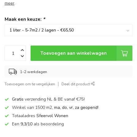
meer
.
Maak een keuze:
*
Toevoegen aan winkelwagen
1-2 werkdagen
Toevoegen om te vergelijken
Deel dit product
Gratis
verzending NL & BE vanaf €75!
Winkel van 1500 m2,
ma, do, vr, za geopend!
Totaaladres
Sfeervol Wonen
Een
9,3/10
als beoordeling