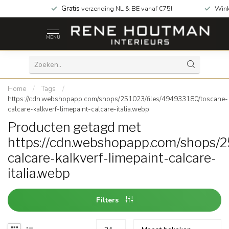
Gratis
verzending NL & BE vanaf €75!
Wink
MENU
Home
/
Tags
/
https://cdn.webshopapp.com/shops/251023/files/494933180/toscane-
calcare-kalkverf-limepaint-calcare-italia.webp
Producten getagd met
https://cdn.webshopapp.com/shops/
calcare-kalkverf-limepaint-calcare-
italia.webp
Filters