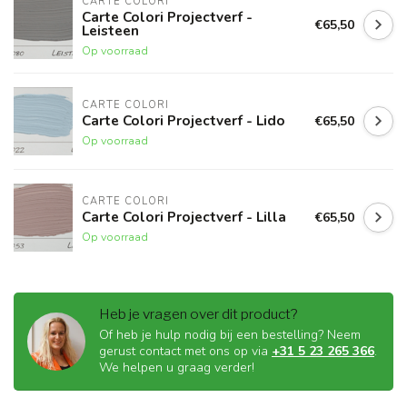
CARTE COLORI
Carte Colori Projectverf -
€65,50
Leisteen
Op voorraad
CARTE COLORI
Carte Colori Projectverf - Lido
€65,50
Op voorraad
CARTE COLORI
Carte Colori Projectverf - Lilla
€65,50
Op voorraad
Heb je vragen over dit product?
Of heb je hulp nodig bij een bestelling? Neem
gerust contact met ons op via
+31 5 23 265 366
.
We helpen u graag verder!