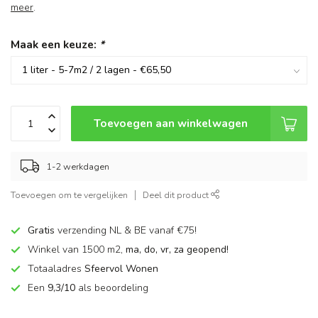
meer
.
Maak een keuze:
*
Toevoegen aan winkelwagen
1-2 werkdagen
Toevoegen om te vergelijken
Deel dit product
Gratis
verzending NL & BE vanaf €75!
Winkel van 1500 m2,
ma, do, vr, za geopend!
Totaaladres
Sfeervol Wonen
Een
9,3/10
als beoordeling