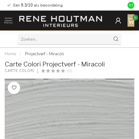
Een
9,3/10
als beoordeling
9.3
0
MENU
Home
/
Projectverf - Miracoli
Carte Colori Projectverf - Miracoli
(0)
CARTE COLORI