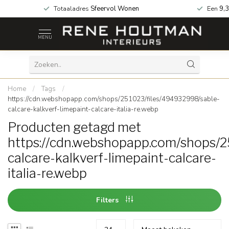
 za geopend!
Totaaladres
Sfeervol Wonen
Een
9,3
MENU
Home
/
Tags
/
https://cdn.webshopapp.com/shops/251023/files/494932998/sable-
calcare-kalkverf-limepaint-calcare-italia-re.webp
Producten getagd met
https://cdn.webshopapp.com/shops/2
calcare-kalkverf-limepaint-calcare-
italia-re.webp
Filters