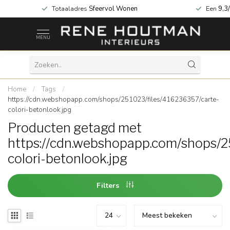
za geopend!
Totaaladres
Sfeervol Wonen
Een
9,3
MENU
Home
/
Tags
/
https://cdn.webshopapp.com/shops/251023/files/416236357/carte-
colori-betonlook.jpg
Producten getagd met
https://cdn.webshopapp.com/shops/2
colori-betonlook.jpg
Filters