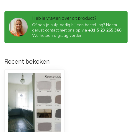
Heb je vragen over dit product?
Of heb je hulp nodig bij een bestelling? Neem
gerust contact met ons op via
+31 5 23 265 366
.
We helpen u graag verder!
Recent bekeken