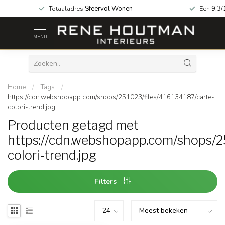
za geopend!
Totaaladres
Sfeervol Wonen
Een
9,3/
MENU
Home
/
Tags
/
https://cdn.webshopapp.com/shops/251023/files/416134187/carte-
colori-trend.jpg
Producten getagd met
https://cdn.webshopapp.com/shops/2
colori-trend.jpg
Filters