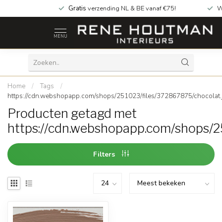
Gratis
verzending NL & BE vanaf €75!
W
MENU
Home
/
Tags
/
https://cdn.webshopapp.com/shops/251023/files/372867875/chocolat.
Producten getagd met
https://cdn.webshopapp.com/shops/2
Filters