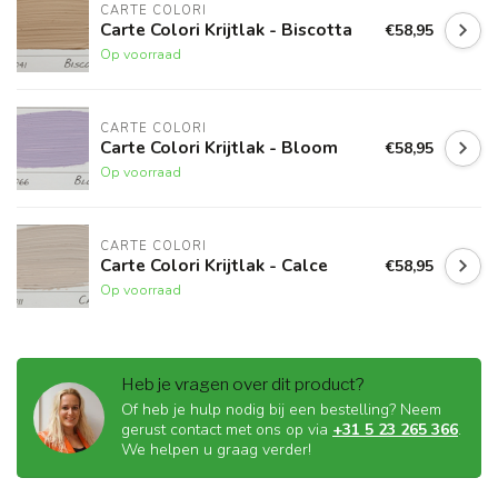
CARTE COLORI
Carte Colori Krijtlak - Biscotta
€58,95
Op voorraad
CARTE COLORI
Carte Colori Krijtlak - Bloom
€58,95
Op voorraad
CARTE COLORI
Carte Colori Krijtlak - Calce
€58,95
Op voorraad
Heb je vragen over dit product?
Of heb je hulp nodig bij een bestelling? Neem
gerust contact met ons op via
+31 5 23 265 366
.
We helpen u graag verder!