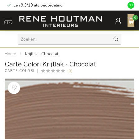
Een
9,3/10
als beoordeling
9.3
0
MENU
Home
/
Krijtlak - Chocolat
Carte Colori Krijtlak - Chocolat
(0)
CARTE COLORI