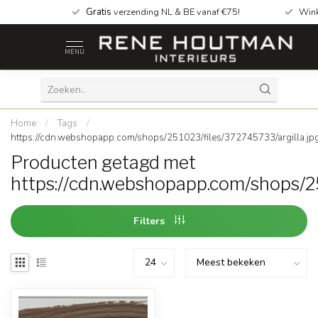
Gratis
verzending NL & BE vanaf €75!
Wink
MENU
Home
/
Tags
/
https://cdn.webshopapp.com/shops/251023/files/372745733/argilla.jp
Producten getagd met
https://cdn.webshopapp.com/shops/25
Filters