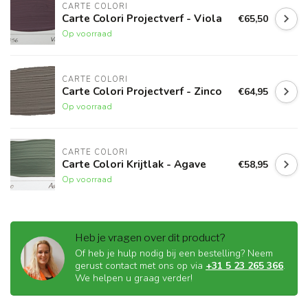
CARTE COLORI
Carte Colori Projectverf - Viola
€65,50
Op voorraad
CARTE COLORI
Carte Colori Projectverf - Zinco
€64,95
Op voorraad
CARTE COLORI
Carte Colori Krijtlak - Agave
€58,95
Op voorraad
Heb je vragen over dit product?
Of heb je hulp nodig bij een bestelling? Neem
gerust contact met ons op via
+31 5 23 265 366
.
We helpen u graag verder!