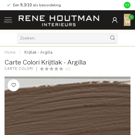
Een
9,3/10
als beoordeling
9.3
0
MENU
Home
/
Krijtlak - Argilla
Carte Colori Krijtlak - Argilla
(0)
CARTE COLORI