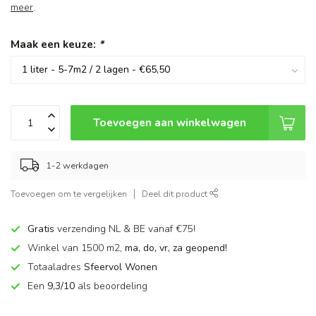
meer
.
Maak een keuze:
*
Toevoegen aan winkelwagen
1-2 werkdagen
Toevoegen om te vergelijken
Deel dit product
Gratis
verzending NL & BE vanaf €75!
Winkel van 1500 m2,
ma, do, vr, za geopend!
Totaaladres
Sfeervol Wonen
Een
9,3/10
als beoordeling