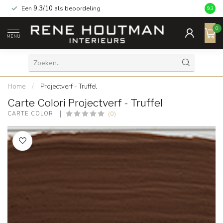
Een
9,3/10
als beoordeling
9.3
0
MENU
Home
/
Projectverf - Truffel
Carte Colori Projectverf - Truffel
(0)
CARTE COLORI