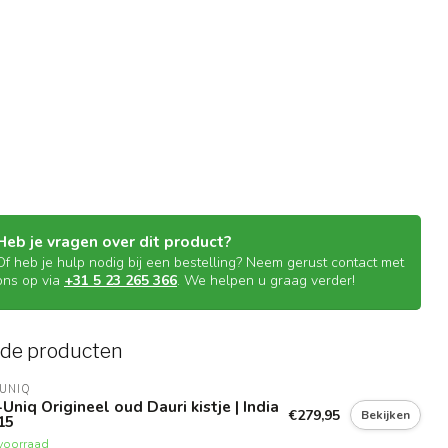
Heb je vragen over dit product?
Of heb je hulp nodig bij een bestelling? Neem gerust contact met
ons op via
+31 5 23 265 366
. We helpen u graag verder!
rde producten
UNIQ
Uniq Origineel oud Dauri kistje | India
€279,95
Bekijken
15
voorraad