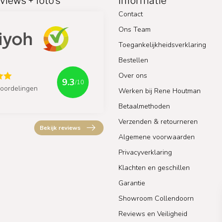
views + foto's
Informatie
Contact
Ons Team
Toegankelijkheidsverklaring
Bestellen
Over ons
9.3
/10
oordelingen
Werken bij Rene Houtman
Betaalmethoden
Verzenden & retourneren
Bekijk reviews
Algemene voorwaarden
Privacyverklaring
Klachten en geschillen
Garantie
Showroom Collendoorn
Reviews en Veiligheid