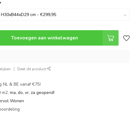
*
Toevoegen aan winkelwagen
lijken
Deel dit product
g NL & BE vanaf €75!
0 m2,
ma, do, vr, za geopend!
ervol Wonen
eoordeling