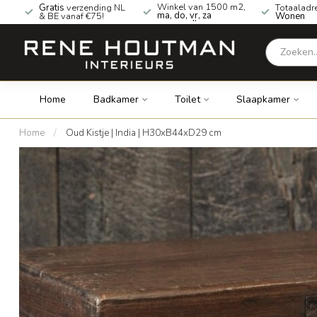
Winkel van 1500 m2,
Gratis
verzending NL
Totaaladr
ma, do, vr, za
& BE vanaf €75!
Wonen
geopend!
Home
Badkamer
Toilet
Slaapkamer
Home
/
Oud Kistje | India | H30xB44xD29 cm