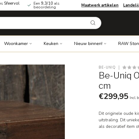
es
Sfeervol
Een
9,3/10
als
Maatwerk artikelen
Landeli
beoordeling
Woonkamer
Keuken
Nieuw binnen!
RAW Ston
BE-UNIQ
Be-Uniq O
cm
€299,95
Incl. 
Dit originele oude ki
uitstraling. Dit uni
als decoratief item o