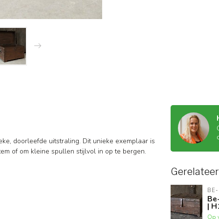
ieke, doorleefde uitstraling. Dit unieke exemplaar is
em of om kleine spullen stijlvol in op te bergen.
Gerelatee
BE-
Be-
| H
Op 