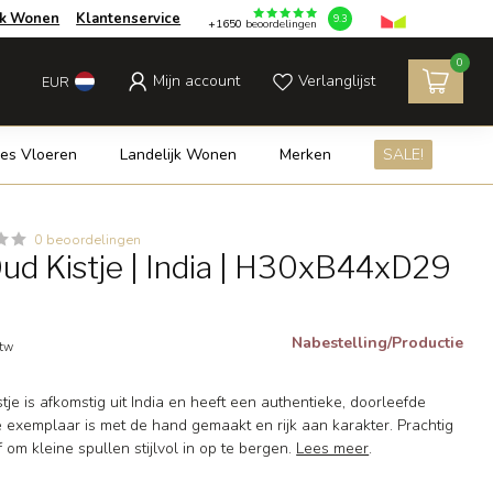
jk Wonen
Klantenservice
9.3
+1650
beoordelingen
0
Mijn account
Verlanglijst
EUR
es Vloeren
Landelijk Wonen
Merken
SALE!
0 beoordelingen
ud Kistje | India | H30xB44xD29
Nabestelling/Productie
btw
stje is afkomstig uit India en heeft een authentieke, doorleefde
eke exemplaar is met de hand gemaakt en rijk aan karakter. Prachtig
f om kleine spullen stijlvol in op te bergen.
Lees meer
.