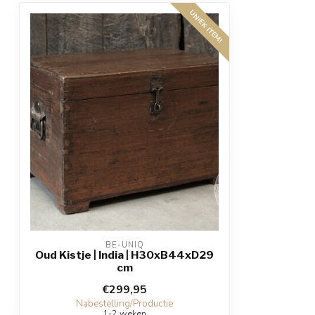
UNIEK ITEM!
BE-UNIQ
Oud Kistje | India | H30xB44xD29
cm
€299,95
Nabestelling/Productie
1-2 weken