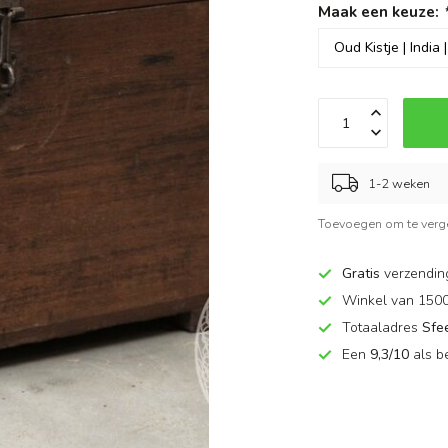
Maak een keuze:
1-2 weken
Toevoegen om te verge
Gratis
verzendin
Winkel van 150
Totaaladres
Sfe
Een
9,3/10
als b