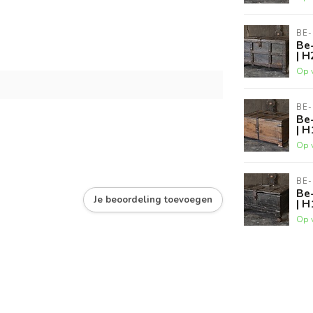
BE-
Be-
| H
Op 
BE-
Be-
| H
Op 
BE-
Be-
Je beoordeling toevoegen
| H
Op 