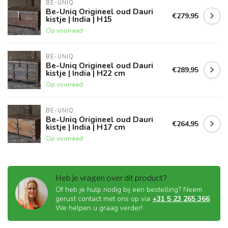
BE-UNIQ
Be-Uniq Origineel oud Dauri
€279,95
kistje | India | H15
Op voorraad
BE-UNIQ
Be-Uniq Origineel oud Dauri
€289,95
kistje | India | H22 cm
Op voorraad
BE-UNIQ
Be-Uniq Origineel oud Dauri
€264,95
kistje | India | H17 cm
Op voorraad
Heb je vragen over dit product?
Of heb je hulp nodig bij een bestelling? Neem
gerust contact met ons op via
+31 5 23 265 366
.
We helpen u graag verder!