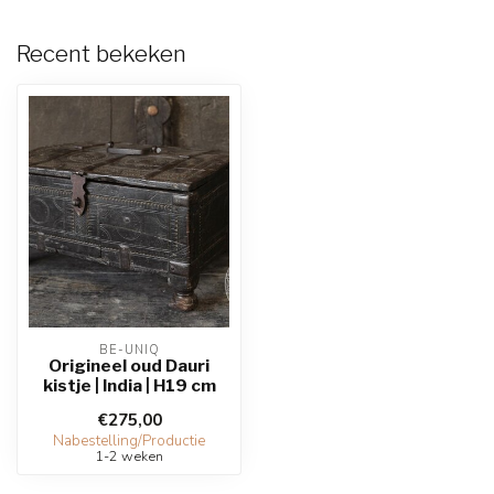
Recent bekeken
BE-UNIQ
Origineel oud Dauri
kistje | India | H19 cm
€275,00
Nabestelling/Productie
1-2 weken