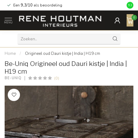
Een
9,3/10
als beoordeling
9.3
0
MENU
Home
/
Origineel oud Dauri kistje | India | H19 cm
Be-Uniq Origineel oud Dauri kistje | India |
H19 cm
(0)
BE-UNIQ