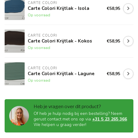
CARTE COLORI
Carte Colori Krijtlak - Isola
€58,95
Op voorraad
CARTE COLORI
Carte Colori Krijtlak - Kokos
€58,95
Op voorraad
CARTE COLORI
Carte Colori Krijtlak - Lagune
€58,95
Op voorraad
Heb je vragen over dit product?
Of heb je hulp nodig bij een bestelling? Neem
gerust contact met ons op via
+31 5 23 265 366
.
We helpen u graag verder!