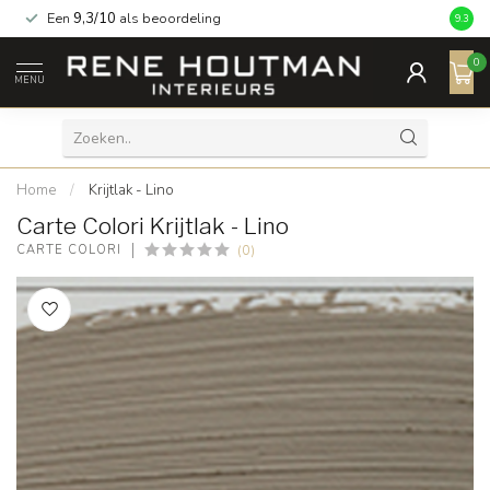
Een
9,3/10
als beoordeling
9.3
0
MENU
Home
/
Krijtlak - Lino
Carte Colori Krijtlak - Lino
(0)
CARTE COLORI