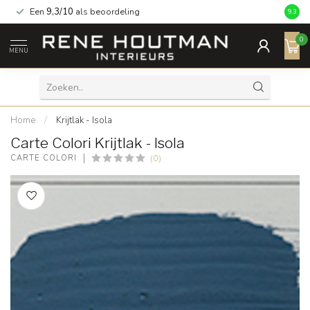
Een
9,3/10
als beoordeling
9.3
0
MENU
Home
/
Krijtlak - Isola
Carte Colori Krijtlak - Isola
(0)
CARTE COLORI