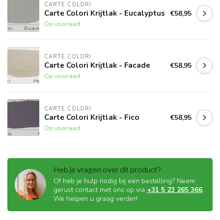
CARTE COLORI
Carte Colori Krijtlak - Eucalyptus
€58,95
Op voorraad
CARTE COLORI
Carte Colori Krijtlak - Facade
€58,95
Op voorraad
CARTE COLORI
Carte Colori Krijtlak - Fico
€58,95
Op voorraad
Heb je vragen over dit product?
Of heb je hulp nodig bij een bestelling? Neem
gerust contact met ons op via
+31 5 23 265 366
.
We helpen u graag verder!