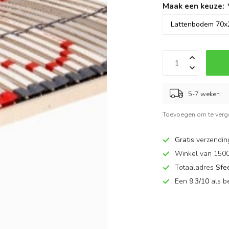
Maak een keuze:
5-7 weken
Toevoegen om te verge
Gratis
verzendin
Winkel van 150
Totaaladres
Sfe
Een
9,3/10
als b