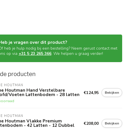
Heb je vragen over dit product?
Of heb je hulp nodig bij een bestelling? Neem gerust contact met
ons op via
+31 5 23 265 366
. We helpen u graag verder!
rde producten
NE HOUTMAN
ne Houtman Hand Verstelbare
€124,95
Bekijken
ofd/Voeten Lattenbodem - 28 latten
voorraad
NE HOUTMAN
ne Houtman Vlakke Premium
€208,00
Bekijken
ttenbodem - 42 Latten - 12 Dubbel