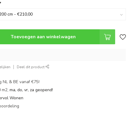
*
Toevoegen aan winkelwagen
lijken
Deel dit product
g NL & BE vanaf €75!
0 m2,
ma, do, vr, za geopend!
ervol Wonen
eoordeling