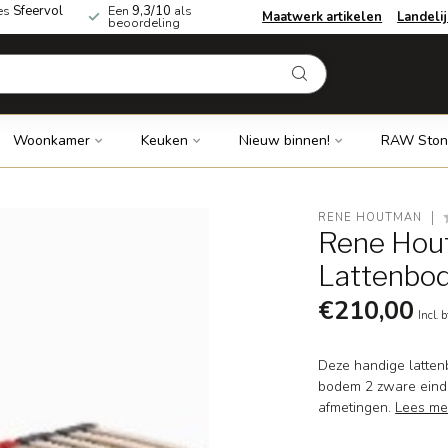
es
Sfeervol
Een
9,3/10
als
Maatwerk artikelen
Landeli
beoordeling
Woonkamer
Keuken
Nieuw binnen!
RAW Ston
RENE HOUTMAN
Rene Hou
Lattenbod
€210,00
Incl. 
Deze handige lattenb
bodem 2 zware eindla
afmetingen.
Lees me