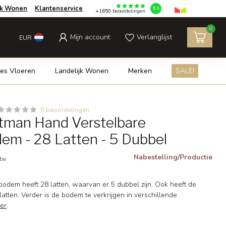
jk Wonen
Klantenservice
9.3
+1650
beoordelingen
0
Mijn account
Verlanglijst
EUR
es Vloeren
Landelijk Wonen
Merken
SALE!
0 beoordelingen
tman Hand Verstelbare
em - 28 Latten - 5 Dubbel
Nabestelling/Productie
btw
odem heeft 28 latten, waarvan er 5 dubbel zijn. Ook heeft de
tten. Verder is de bodem te verkrijgen in verschillende
er
.