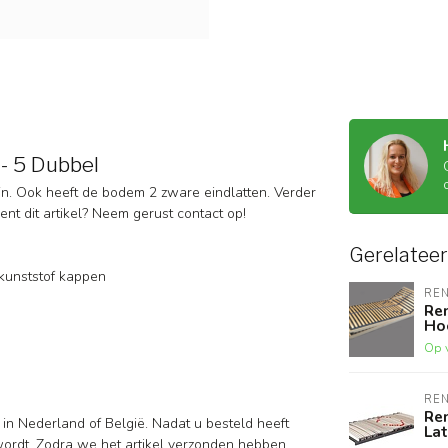
- 5 Dubbel
jn. Ook heeft de bodem 2 zware eindlatten. Verder
ent dit artikel? Neem gerust contact op!
Gerelatee
kunststof kappen
RE
Re
Ho
Op 
RE
Re
 in Nederland of België. Nadat u besteld heeft
La
wordt. Zodra we het artikel verzonden hebben