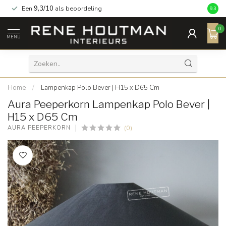
Een
9,3/10
als beoordeling
9.3
0
MENU
Home
/
Lampenkap Polo Bever | H15 x D65 Cm
Aura Peeperkorn Lampenkap Polo Bever |
H15 x D65 Cm
(0)
AURA PEEPERKORN