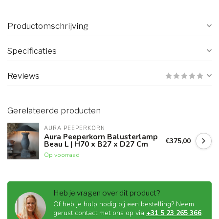
Productomschrijving
Specificaties
Reviews
Gerelateerde producten
AURA PEEPERKORN
Aura Peeperkorn Balusterlamp
€375,00
Beau L | H70 x B27 x D27 Cm
Op voorraad
Heb je vragen over dit product?
Of heb je hulp nodig bij een bestelling? Neem
gerust contact met ons op via
+31 5 23 265 366
.