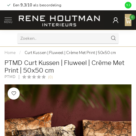
Een
9,3/10
als beoordeling
9.3
0
MENU
Home
/
Curt Kussen | Fluweel | Crème Met Print | 50x50 cm
PTMD Curt Kussen | Fluweel | Crème Met
Print | 50x50 cm
(0)
PTMD