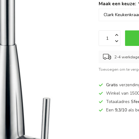
Maak een keuze:
2-4 werkdag
Toevoegen om te verge
Gratis
verzendin
Winkel van 150
Totaaladres
Sfe
Een
9,3/10
als b