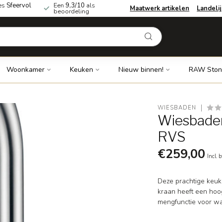
es
Sfeervol
Een
9,3/10
als
Maatwerk artikelen
Landeli
beoordeling
Woonkamer
Keuken
Nieuw binnen!
RAW Ston
WIESBADEN
Wiesbaden
RVS
€259,00
Incl. 
Deze prachtige keuk
kraan heeft een hoo
mengfunctie voor w