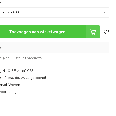
*
Toevoegen aan winkelwagen
en
lijken
Deel dit product
g NL & BE vanaf €75!
0 m2,
ma, do, vr, za geopend!
ervol Wonen
eoordeling