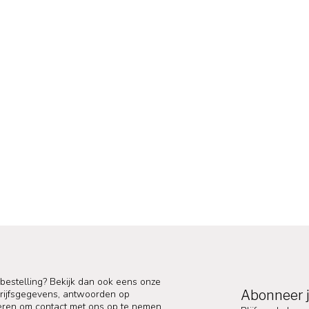
 bestelling? Bekijk dan ook eens onze
Abonneer j
edrijfsgegevens, antwoorden op
eren om contact met ons op te nemen.