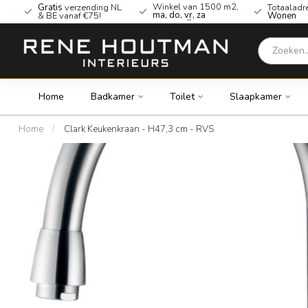
Winkel van 1500 m2,
Gratis
verzending NL
Totaaladr
ma, do, vr, za
& BE vanaf €75!
Wonen
geopend!
Home
Badkamer
Toilet
Slaapkamer
Home
/
Clark Keukenkraan - H47,3 cm - RVS