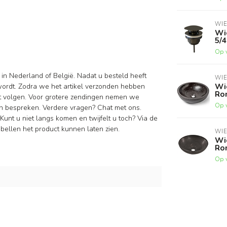
WI
Wi
5/
Op 
 in Nederland of België. Nadat u besteld heeft
WI
Wi
wordt. Zodra we het artikel verzonden hebben
Ro
nt volgen. Voor grotere zendingen nemen we
Op 
n bespreken. Verdere vragen? Chat met ons.
Kunt u niet langs komen en twijfelt u toch? Via de
ellen het product kunnen laten zien.
WI
Wi
Ro
Op 