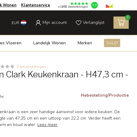
jk Wonen
Klantenservice
9.3
+1650
beoordelingen
0
Mijn account
Verlanglijst
EUR
es Vloeren
Landelijk Wonen
Merken
SALE!
0 beoordelingen
 Clark Keukenkraan - H47,3 cm -
Nabestelling/Productie
btw
enkraan is een zeer handige aanwinst voor iedere keuken. De
gte van 47,25 cm en een uitloop van 22,2 cm. Verder heeft een
arm en koud water.
Lees meer
.