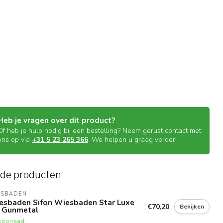
Heb je vragen over dit product?
Of heb je hulp nodig bij een bestelling? Neem gerust contact met
ons op via
+31 5 23 265 366
. We helpen u graag verder!
rde producten
ESBADEN
esbaden Sifon Wiesbaden Star Luxe
€70,20
Bekijken
4 Gunmetal
voorraad