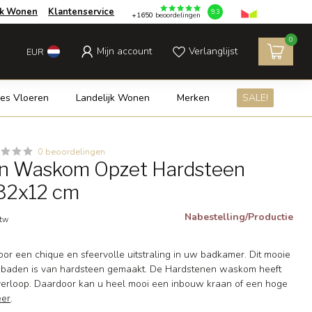
jk Wonen
Klantenservice
9.3
+1650
beoordelingen
0
Mijn account
Verlanglijst
EUR
es Vloeren
Landelijk Wonen
Merken
SALE!
0 beoordelingen
n Waskom Opzet Hardsteen
32x12 cm
Nabestelling/Productie
btw
or een chique en sfeervolle uitstraling in uw badkamer. Dit mooie
baden is van hardsteen gemaakt. De Hardstenen waskom heeft
verloop. Daardoor kan u heel mooi een inbouw kraan of een hoge
eer
.