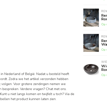
RE
Re
Ro
Op 
RE
Re
Wa
Op 
WI
Wi
Ro
 in Nederland of België. Nadat u besteld heeft
Op 
wordt. Zodra we het artikel verzonden hebben
nt volgen. Voor grotere zendingen nemen we
n bespreken. Verdere vragen? Chat met ons.
Kunt u niet langs komen en twijfelt u toch? Via de
ellen het product kunnen laten zien.