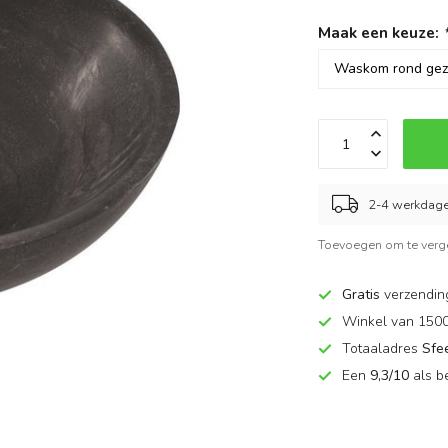
Maak een keuze:
2-4 werkdag
Toevoegen om te verge
Gratis
verzendin
Winkel van 150
Totaaladres
Sfe
Een
9,3/10
als b