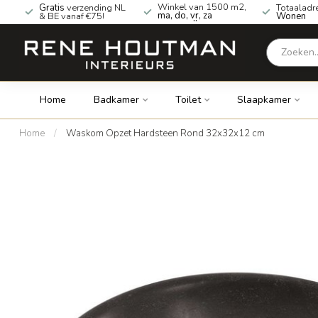
Winkel van 1500 m2,
Gratis
verzending NL
Totaaladr
ma, do, vr, za
& BE vanaf €75!
Wonen
geopend!
Home
Badkamer
Toilet
Slaapkamer
Home
/
Waskom Opzet Hardsteen Rond 32x32x12 cm