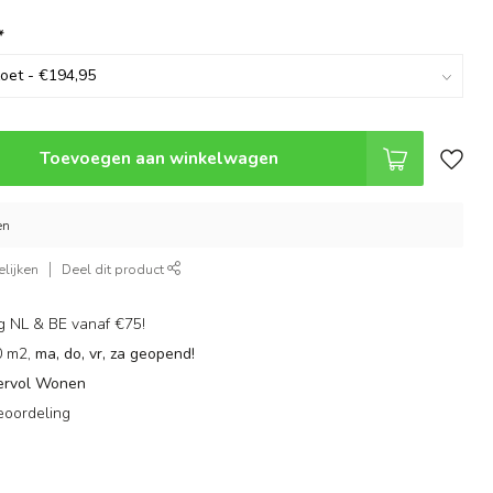
*
Toevoegen aan winkelwagen
en
lijken
Deel dit product
g NL & BE vanaf €75!
0 m2,
ma, do, vr, za geopend!
ervol Wonen
eoordeling