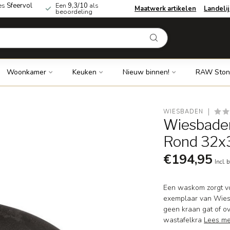
es
Sfeervol
Een
9,3/10
als
Maatwerk artikelen
Landeli
beoordeling
Woonkamer
Keuken
Nieuw binnen!
RAW Ston
WIESBADEN
Wiesbade
Rond 32x
€194,95
Incl. 
Een waskom zorgt vo
exemplaar van Wies
geen kraan gat of o
wastafelkra
Lees m