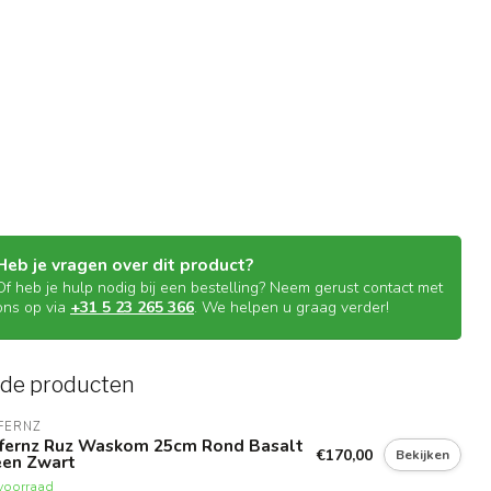
Heb je vragen over dit product?
Of heb je hulp nodig bij een bestelling? Neem gerust contact met
ons op via
+31 5 23 265 366
. We helpen u graag verder!
rde producten
FERNZ
ffernz Ruz Waskom 25cm Rond Basalt
€170,00
Bekijken
een Zwart
voorraad