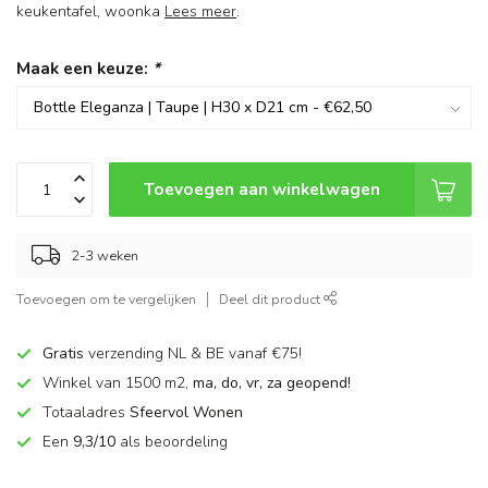
keukentafel, woonka
Lees meer
.
Maak een keuze:
*
Toevoegen aan winkelwagen
2-3 weken
Toevoegen om te vergelijken
Deel dit product
Gratis
verzending NL & BE vanaf €75!
Winkel van 1500 m2,
ma, do, vr, za geopend!
Totaaladres
Sfeervol Wonen
Een
9,3/10
als beoordeling