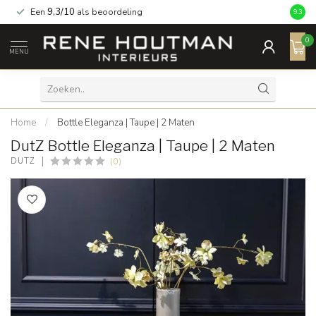
Een
9,3/10
als beoordeling
9.3
0
MENU
Home
/
Bottle Eleganza | Taupe | 2 Maten
DutZ Bottle Eleganza | Taupe | 2 Maten
(0)
DUTZ