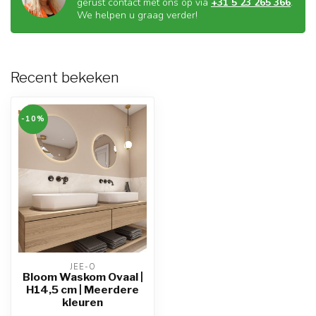
gerust contact met ons op via
+31 5 23 265 366
.
We helpen u graag verder!
Recent bekeken
-10%
JEE-O
Bloom Waskom Ovaal |
H14,5 cm | Meerdere
kleuren