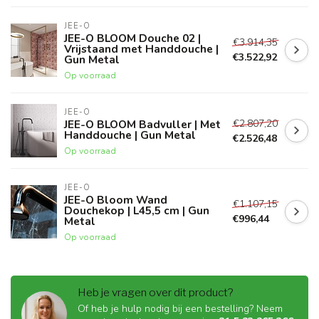
JEE-O
JEE-O BLOOM Douche 02 |
€3.914,35
Vrijstaand met Handdouche |
€3.522,92
Gun Metal
Op voorraad
JEE-O
€2.807,20
JEE-O BLOOM Badvuller | Met
Handdouche | Gun Metal
€2.526,48
Op voorraad
JEE-O
JEE-O Bloom Wand
€1.107,15
Douchekop | L45,5 cm | Gun
€996,44
Metal
Op voorraad
Heb je vragen over dit product?
Of heb je hulp nodig bij een bestelling? Neem