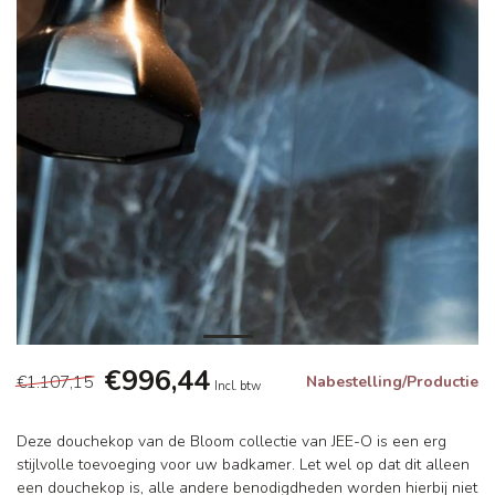
€996,44
€1.107,15
Nabestelling/Productie
Incl. btw
Deze douchekop van de Bloom collectie van JEE-O is een erg
stijlvolle toevoeging voor uw badkamer. Let wel op dat dit alleen
een douchekop is, alle andere benodigdheden worden hierbij niet