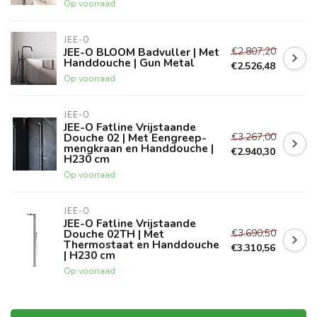
Op voorraad
JEE-O
€2.807,20
JEE-O BLOOM Badvuller | Met
Handdouche | Gun Metal
€2.526,48
Op voorraad
JEE-O
JEE-O Fatline Vrijstaande
€3.267,00
Douche 02 | Met Eengreep-
mengkraan en Handdouche |
€2.940,30
H230 cm
Op voorraad
JEE-O
JEE-O Fatline Vrijstaande
€3.690,50
Douche 02TH | Met
Thermostaat en Handdouche
€3.310,56
| H230 cm
Op voorraad