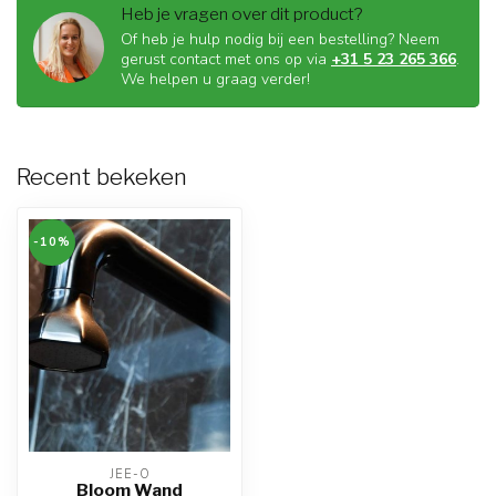
Heb je vragen over dit product?
Of heb je hulp nodig bij een bestelling? Neem
gerust contact met ons op via
+31 5 23 265 366
.
We helpen u graag verder!
Recent bekeken
-10%
JEE-O
Bloom Wand