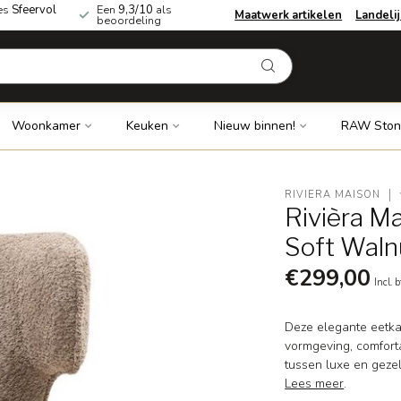
es
Sfeervol
Een
9,3/10
als
Maatwerk artikelen
Landeli
beoordeling
Woonkamer
Keuken
Nieuw binnen!
RAW Ston
RIVIÈRA MAISON
Rivièra M
Soft Waln
€299,00
Incl. 
Deze elegante eetkam
vormgeving, comforta
tussen luxe en gezel
Lees meer
.