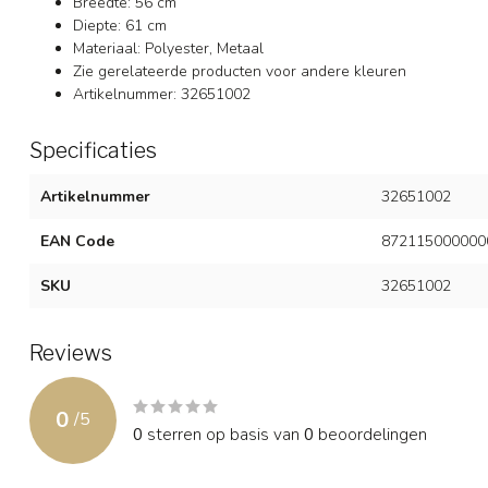
Breedte: 56 cm
Diepte: 61 cm
Materiaal: Polyester, Metaal
Zie gerelateerde producten voor andere kleuren
Artikelnummer: 32651002
Specificaties
Artikelnummer
32651002
EAN Code
872115000000
SKU
32651002
Reviews
0
/
5
0
sterren op basis van
0
beoordelingen