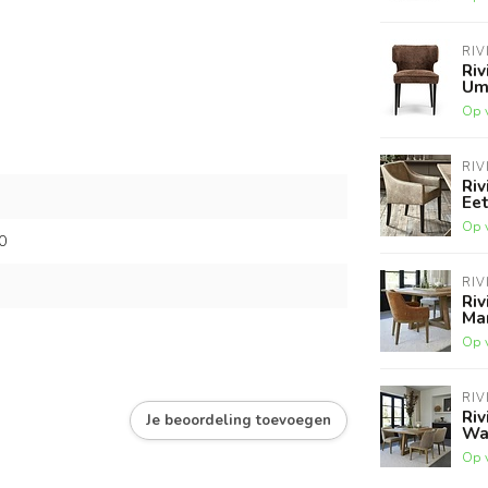
RIV
Riv
Um
Op 
RIV
Riv
Ee
Op 
0
RIV
Riv
Ma
Op 
RIV
Riv
Je beoordeling toevoegen
Wa
Op 