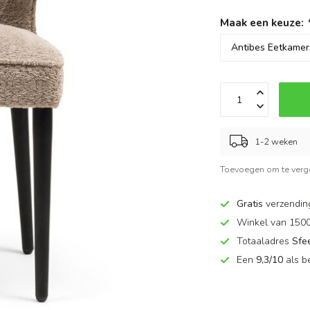
Maak een keuze:
1-2 weken
Toevoegen om te verge
Gratis
verzendin
Winkel van 150
Totaaladres
Sfe
Een
9,3/10
als b