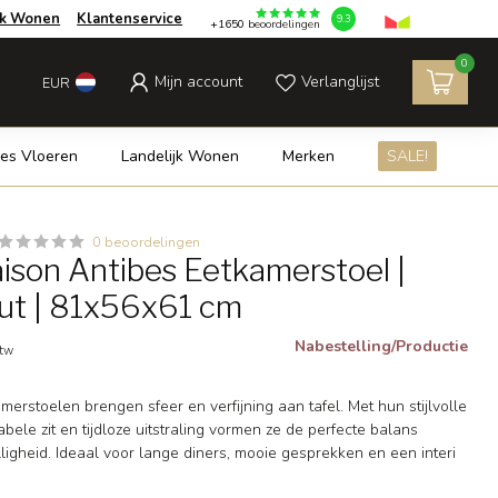
jk Wonen
Klantenservice
9.3
+1650
beoordelingen
0
Mijn account
Verlanglijst
EUR
es Vloeren
Landelijk Wonen
Merken
SALE!
0 beoordelingen
aison Antibes Eetkamerstoel |
ut | 81x56x61 cm
Nabestelling/Productie
btw
erstoelen brengen sfeer en verfijning aan tafel. Met hun stijlvolle
bele zit en tijdloze uitstraling vormen ze de perfecte balans
ligheid. Ideaal voor lange diners, mooie gesprekken en een interi