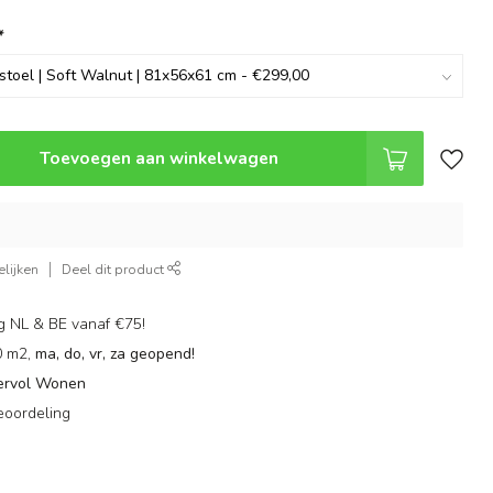
*
Toevoegen aan winkelwagen
lijken
Deel dit product
g NL & BE vanaf €75!
0 m2,
ma, do, vr, za geopend!
ervol Wonen
eoordeling