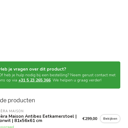
Heb je vragen over dit product?
Of heb je hulp nodig bij een bestelling? Neem gerust contact met
ons op via
+31 5 23 265 366
. We helpen u graag verder!
rde producten
IÈRA MAISON
ièra Maison Antibes Eetkamerstoel |
€299,00
Bekijken
orwit | 81x56x61 cm
voorraad