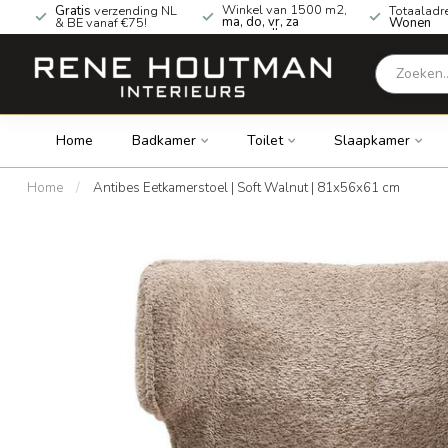
Winkel van 1500 m2,
Gratis
verzending NL
Totaaladr
ma, do, vr, za
& BE vanaf €75!
Wonen
geopend!
Home
Badkamer
Toilet
Slaapkamer
Home
/
Antibes Eetkamerstoel | Soft Walnut | 81x56x61 cm