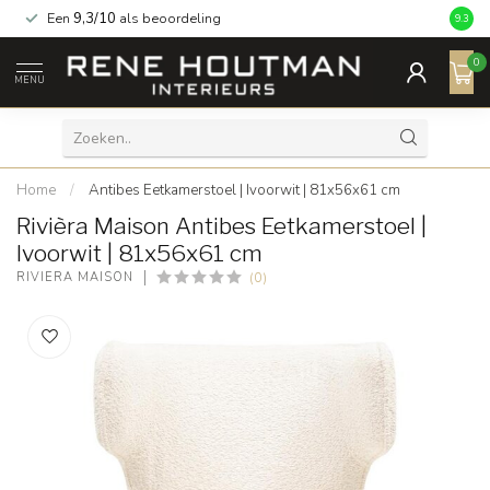
Een
9,3/10
als beoordeling
9.3
0
MENU
Home
/
Antibes Eetkamerstoel | Ivoorwit | 81x56x61 cm
Rivièra Maison Antibes Eetkamerstoel |
Ivoorwit | 81x56x61 cm
(0)
RIVIÈRA MAISON