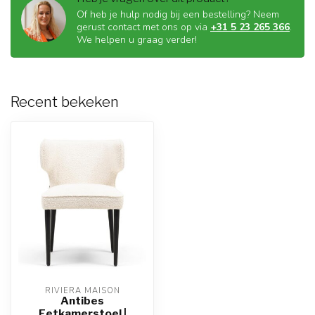
Of heb je hulp nodig bij een bestelling? Neem
gerust contact met ons op via
+31 5 23 265 366
.
We helpen u graag verder!
Recent bekeken
RIVIÈRA MAISON
Antibes
Eetkamerstoel |