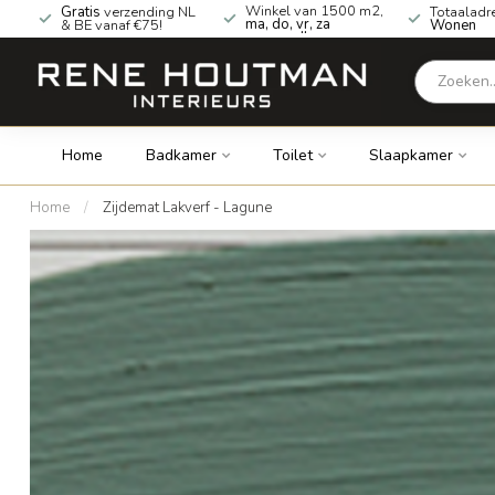
Winkel van 1500 m2,
Gratis
verzending NL
Totaaladr
ma, do, vr, za
& BE vanaf €75!
Wonen
geopend!
Home
Badkamer
Toilet
Slaapkamer
Home
/
Zijdemat Lakverf - Lagune