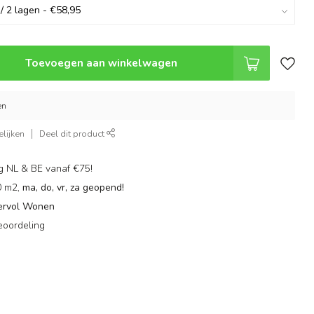
Toevoegen aan winkelwagen
en
lijken
Deel dit product
g NL & BE vanaf €75!
0 m2,
ma, do, vr, za geopend!
ervol Wonen
eoordeling