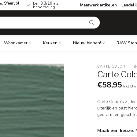
es
Sfeervol
Een
9,3/10
als
Maatwerk artikelen
Landeli
beoordeling
Woonkamer
Keuken
Nieuw binnen!
RAW Ston
CARTE COLORI
Carte Colo
€58,95
Incl. btw
Carte Colori′s Zijdem
uiterlijk en past hi
geurarm en geschikt
Maak een keuze: