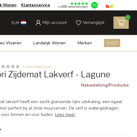
jk Wonen
Klantenservice
9.3
+1650
beoordelingen
0
Mijn account
Verlanglijst
EUR
es Vloeren
Landelijk Wonen
Merken
SALE!
0 beoordelingen
ri Zijdemat Lakverf - Lagune
Nabestelling/Productie
at lakverf heeft een zacht glanzende rijke uitstraling, een egaal
erdoor perfect bij al onze muurverven. De verf is watergedragen,
 voor binnen en voor buiten.
Lees meer
.
*