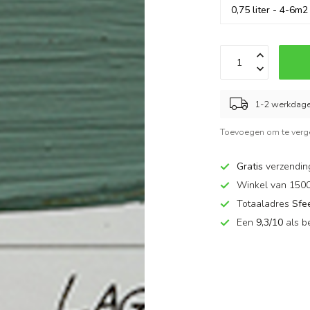
1-2 werkdag
Toevoegen om te verge
Gratis
verzendin
Winkel van 150
Totaaladres
Sfe
Een
9,3/10
als b