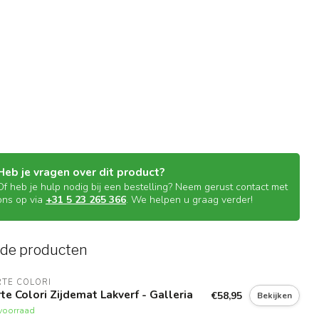
Heb je vragen over dit product?
Of heb je hulp nodig bij een bestelling? Neem gerust contact met
ons op via
+31 5 23 265 366
. We helpen u graag verder!
rde producten
TE COLORI
te Colori Zijdemat Lakverf - Galleria
€58,95
Bekijken
voorraad