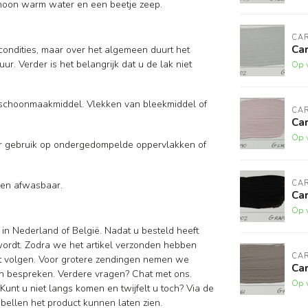
choon warm water en een beetje zeep.
CAR
Car
scondities, maar over het algemeen duurt het
r. Verder is het belangrijk dat u de lak niet
Op 
 schoonmaakmiddel. Vlekken van bleekmiddel of
CAR
Car
Op 
oor gebruik op ondergedompelde oppervlakken of
CAR
gen afwasbaar.
Car
Op 
 in Nederland of België. Nadat u besteld heeft
wordt. Zodra we het artikel verzonden hebben
CAR
nt volgen. Voor grotere zendingen nemen we
Car
n bespreken. Verdere vragen? Chat met ons.
Op 
Kunt u niet langs komen en twijfelt u toch? Via de
ellen het product kunnen laten zien.