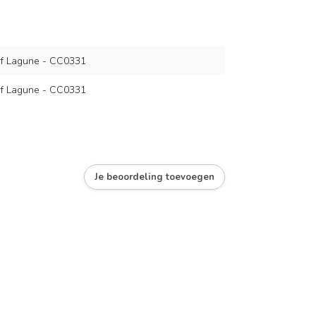
rf Lagune - CC0331
rf Lagune - CC0331
Je beoordeling toevoegen