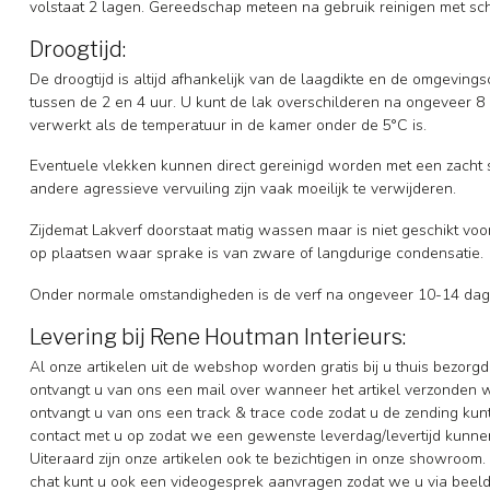
volstaat 2 lagen. Gereedschap meteen na gebruik reinigen met s
Droogtijd:
De droogtijd is altijd afhankelijk van de laagdikte en de omgeving
tussen de 2 en 4 uur. U kunt de lak overschilderen na ongeveer 8 uu
verwerkt als de temperatuur in de kamer onder de 5°C is.
Eventuele vlekken kunnen direct gereinigd worden met een zacht
andere agressieve vervuiling zijn vaak moeilijk te verwijderen.
Zijdemat Lakverf doorstaat matig wassen maar is niet geschikt v
op plaatsen waar sprake is van zware of langdurige condensatie.
Onder normale omstandigheden is de verf na ongeveer 10-14 da
Levering bij Rene Houtman Interieurs:
Al onze artikelen uit de webshop worden gratis bij u thuis bezorgd
ontvangt u van ons een mail over wanneer het artikel verzonden 
ontvangt u van ons een track & trace code zodat u de zending ku
contact met u op zodat we een gewenste leverdag/levertijd kunne
Uiteraard zijn onze artikelen ook te bezichtigen in onze showroom. 
chat kunt u ook een videogesprek aanvragen zodat we u via beeldb