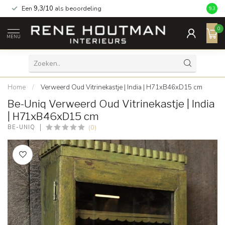
Een
9,3/10
als beoordeling
9.3
0
MENU
Home
/
Verweerd Oud Vitrinekastje | India | H71xB46xD15 cm
Be-Uniq Verweerd Oud Vitrinekastje | India
| H71xB46xD15 cm
(0)
BE-UNIQ