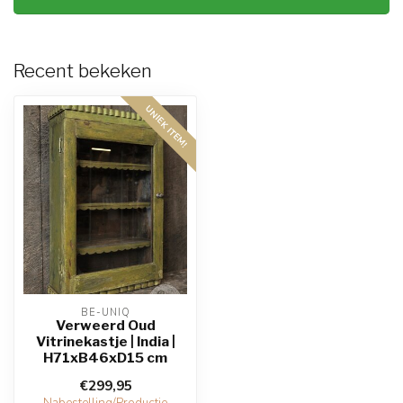
Recent bekeken
UNIEK ITEM!
BE-UNIQ
Verweerd Oud
Vitrinekastje | India |
H71xB46xD15 cm
€299,95