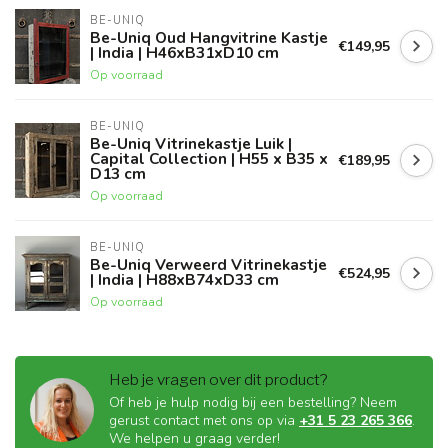
BE-UNIQ
Be-Uniq Oud Hangvitrine Kastje
€149,95
| India | H46xB31xD10 cm
Op voorraad
BE-UNIQ
Be-Uniq Vitrinekastje Luik |
Capital Collection | H55 x B35 x
€189,95
D13 cm
Op voorraad
BE-UNIQ
Be-Uniq Verweerd Vitrinekastje
€524,95
| India | H88xB74xD33 cm
Op voorraad
Heb je vragen over dit product?
Of heb je hulp nodig bij een bestelling? Neem
gerust contact met ons op via
+31 5 23 265 366
.
We helpen u graag verder!