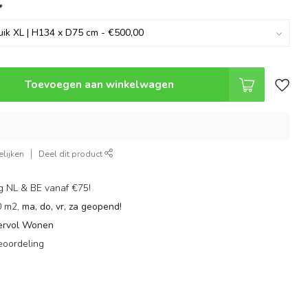
*
Toevoegen aan winkelwagen
lijken
Deel dit product
g NL & BE vanaf €75!
0 m2,
ma, do, vr, za geopend!
ervol Wonen
eoordeling