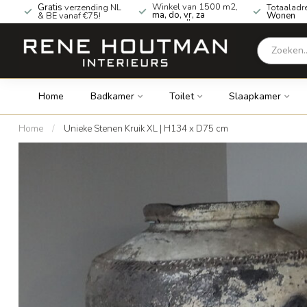
Winkel van 1500 m2,
Gratis
verzending NL
Totaaladr
ma, do, vr, za
& BE vanaf €75!
Wonen
geopend!
Home
Badkamer
Toilet
Slaapkamer
Home
/
Unieke Stenen Kruik XL | H134 x D75 cm