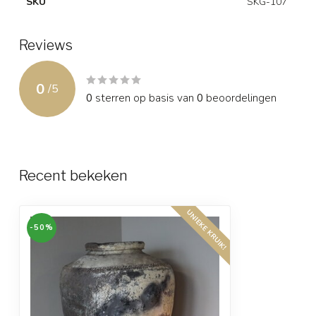
SKU
SKG-107
Reviews
0
/
5
0
sterren op basis van
0
beoordelingen
Recent bekeken
UNIEKE KRUIK!
-50%