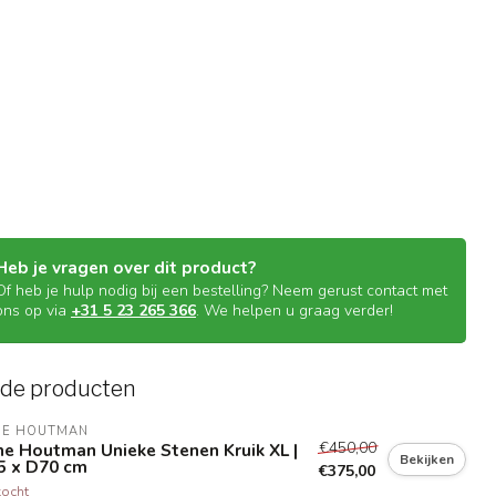
Heb je vragen over dit product?
Of heb je hulp nodig bij een bestelling? Neem gerust contact met
ons op via
+31 5 23 265 366
. We helpen u graag verder!
rde producten
NE HOUTMAN
€450,00
e Houtman Unieke Stenen Kruik XL |
Bekijken
5 x D70 cm
€375,00
kocht