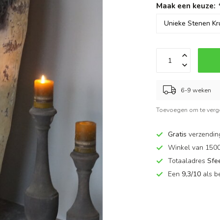
Maak een keuze:
6-9 weken
Toevoegen om te verge
Gratis
verzendin
Winkel van 150
Totaaladres
Sfe
Een
9,3/10
als b