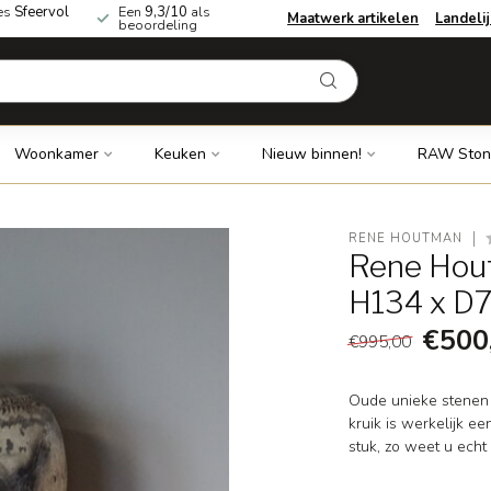
es
Sfeervol
Een
9,3/10
als
Maatwerk artikelen
Landeli
beoordeling
Woonkamer
Keuken
Nieuw binnen!
RAW Ston
RENE HOUTMAN
Rene Hout
H134 x D
€500
€995,00
Oude unieke stenen 
kruik is werkelijk ee
stuk, zo weet u echt