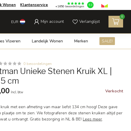
jk Wonen
Klantenservice
9.3
+1650
beoordelingen
0
Mijn account
Verlanglijst
EUR
es Vloeren
Landelijk Wonen
Merken
SALE!
0 beoordelingen
man Unieke Stenen Kruik XL |
75 cm
,00
Verkocht
Incl. btw
kruik met een afmeting van maar liefst 134 cm hoog! Deze gave
n plaatje om te zien. We fotograferen deze stenen kruiken altijd per
 wat u ontvangt. Gratis bezorging in NL & BE!
Lees meer
.