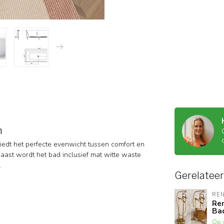
m
iedt het perfecte evenwicht tussen comfort en
aast wordt het bad inclusief mat witte waste
.
Gerelatee
RE
Re
Ba
Op 