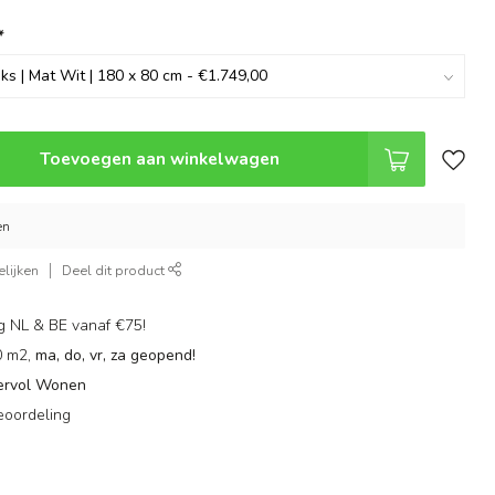
*
Toevoegen aan winkelwagen
en
lijken
Deel dit product
g NL & BE vanaf €75!
0 m2,
ma, do, vr, za geopend!
ervol Wonen
eoordeling