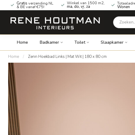
Winkel van 1500 m2,
Gratis
verzending NL
Totaaladr
ma, do, vr, za
& BE vanaf €75!
Wonen
geopend!
Home
Badkamer
Toilet
Slaapkamer
Home
/
Zenn Hoekbad Links | Mat Wit | 180 x 80 cm