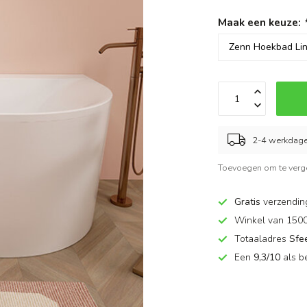
Maak een keuze:
2-4 werkdag
Toevoegen om te verge
Gratis
verzendin
Winkel van 150
Totaaladres
Sfe
Een
9,3/10
als b