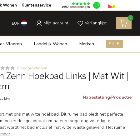
jk Wonen
Klantenservice
9.3
+1650
beoordelingen
0
Mijn account
Verlanglijst
EUR
es Vloeren
Landelijk Wonen
Merken
SALE!
0 beoordelingen
 Zenn Hoekbad Links | Mat Wit |
 cm
Nabestelling/Productie
cl. btw
rt met ons mat witte hoekbad. Dit ruime bad biedt het perfecte
mfort en design, ideaal om na een lange dag volledig te
st wordt het bad inclusief mat witte waste geleverd. Het ruime
 meer
.