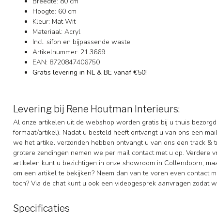
Breedte: 80 cm
Hoogte: 60 cm
Kleur: Mat Wit
Materiaal: Acryl
Incl. sifon en bijpassende waste
Artikelnummer: 21.3669
EAN: 8720847406750
Gratis levering in NL & BE vanaf €50!
Levering bij Rene Houtman Interieurs:
Al onze artikelen uit de webshop worden gratis bij u thuis bezorg
formaat/artikel). Nadat u besteld heeft ontvangt u van ons een ma
we het artikel verzonden hebben ontvangt u van ons een track & t
grotere zendingen nemen we per mail contact met u op. Verdere 
artikelen kunt u bezichtigen in onze showroom in Collendoorn, m
om een artikel te bekijken? Neem dan van te voren even contact me
toch? Via de chat kunt u ook een videogesprek aanvragen zodat we
Specificaties