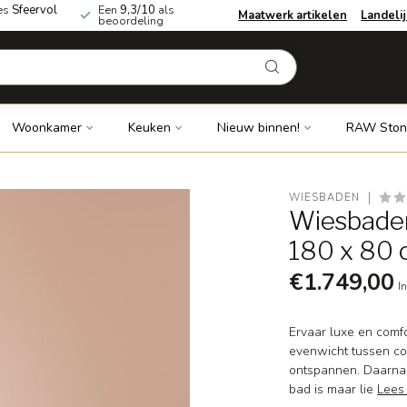
es
Sfeervol
Een
9,3/10
als
Maatwerk artikelen
Landeli
beoordeling
Woonkamer
Keuken
Nieuw binnen!
RAW Ston
WIESBADEN
Wiesbaden
180 x 80
€1.749,00
In
Ervaar luxe en comfo
evenwicht tussen co
ontspannen. Daarnaa
bad is maar lie
Lees