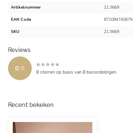
Artikelnummer
21.3669
EAN Code
872084740675
SKU
21.3669
Reviews
0
/
5
0
sterren op basis van
0
beoordelingen
Recent bekeken