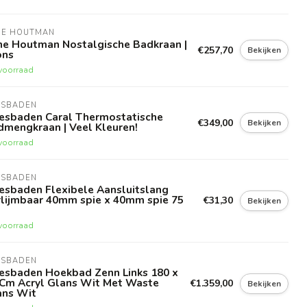
NE HOUTMAN
ne Houtman Nostalgische Badkraan |
€257,70
Bekijken
ons
voorraad
ESBADEN
esbaden Caral Thermostatische
€349,00
Bekijken
dmengkraan | Veel Kleuren!
voorraad
ESBADEN
esbaden Flexibele Aansluitslang
rlijmbaar 40mm spie x 40mm spie 75
€31,30
Bekijken
voorraad
ESBADEN
esbaden Hoekbad Zenn Links 180 x
 Cm Acryl Glans Wit Met Waste
€1.359,00
Bekijken
ans Wit