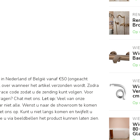
RE
Re
Br
Op 
WI
Wi
Ba
Op 
d in Nederland of België vanaf €50 (ongeacht
WI
il over wanneer het artikel verzonden wordt. Zodra
Wi
Ve
race code zodat u de zending kunt volgen. Voor
cm
vragen? Chat met ons.
Let op:
Veel van onze
Op 
aar niet alle. Wenst u naar de showroom te komen
t ons op. Kunt u niet langs komen en twijfelt u
 u via beeldbellen het product kunnen laten zien.
WI
Wi
80
Gl