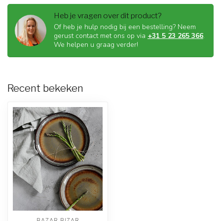
Heb je vragen over dit product?
Of heb je hulp nodig bij een bestelling? Neem
gerust contact met ons op via
+31 5 23 265 366
.
We helpen u graag verder!
Recent bekeken
BAZAR BIZAR