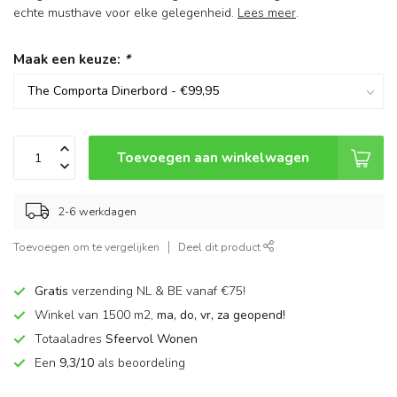
echte musthave voor elke gelegenheid.
Lees meer
.
Maak een keuze:
*
Toevoegen aan winkelwagen
2-6 werkdagen
Toevoegen om te vergelijken
Deel dit product
Gratis
verzending NL & BE vanaf €75!
Winkel van 1500 m2,
ma, do, vr, za geopend!
Totaaladres
Sfeervol Wonen
Een
9,3/10
als beoordeling