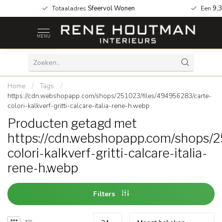
 za geopend!
Totaaladres
Sfeervol Wonen
Een
9,3
MENU
Home
/
Tags
/
https://cdn.webshopapp.com/shops/251023/files/494956283/carte-
colori-kalkverf-gritti-calcare-italia-rene-h.webp
Producten getagd met
https://cdn.webshopapp.com/shops/2
colori-kalkverf-gritti-calcare-italia-
rene-h.webp
Filters